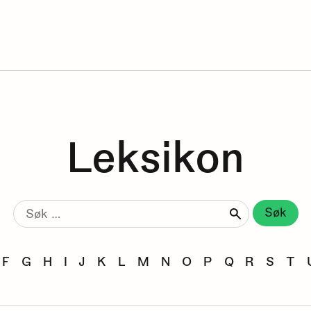
Leksikon
Søk
etter:
F
G
H
I
J
K
L
M
N
O
P
Q
R
S
T