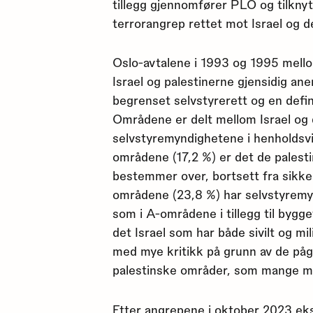
tillegg gjennomfører PLO og tilknyt
terrorangrep rettet mot Israel og de
Oslo-avtalene i 1993 og 1995 mello
Israel og palestinerne gjensidig ane
begrenset selvstyrerett og en defi
Områdene er delt mellom Israel og 
selvstyremyndighetene i henholdsv
områdene (17,2 %) er det de pales
bestemmer over, bortsett fra sikke
områdene (23,8 %) har selvstyre
som i A-områdene i tillegg til bygge
det Israel som har både sivilt og mil
med mye kritikk på grunn av de på
palestinske områder, som mange me
Etter angrepene i oktober 2023 eks