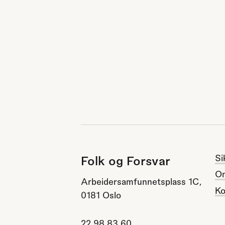
Si
Folk og Forsvar
O
Arbeidersamfunnetsplass 1C,
Ko
0181 Oslo
22 98 83 60