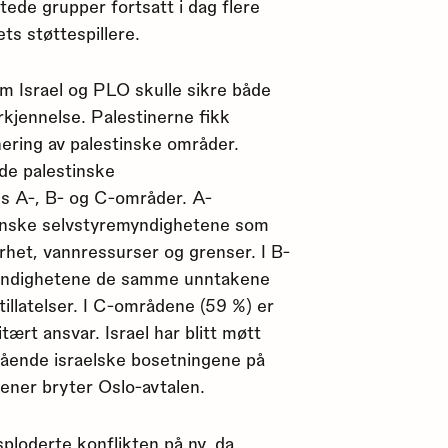
tede grupper fortsatt i dag flere
ts støttespillere.
m Israel og PLO skulle sikre både
rkjennelse. Palestinerne fikk
nering av palestinske områder.
de palestinske
is A-, B- og C-områder. A-
tinske selvstyremyndighetene som
rhet, vannressurser og grenser. I B-
myndighetene de samme unntakene
tillatelser. I C-områdene (59 %) er
itært ansvar. Israel har blitt møtt
gående israelske bosetningene på
ner bryter Oslo-avtalen.
ploderte konflikten på ny, da