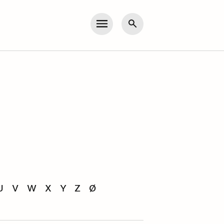
Meny
Søk
U
V
W
X
Y
Z
Ø