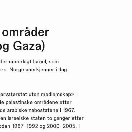
e områder
og Gaza)
der underlagt Israel, som
ere. Norge anerkjenner i dag
servatørstat uten medlemskap» i
 de palestinske områdene etter
de arabiske nabostatene i 1967.
en israelske staten to ganger etter
erioden 1987–1992 og 2000–2005. I