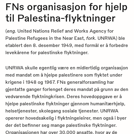
FNs organisasjon for hjelp
til Palestina-flyktninger
(
eng.
United Nations Relief and Works Agency for
Palestine Refugees in the Near East,
fork.
UNRWA) ble
etablert den 8. desember 1949, med formål er å forbedre
levekårene for palestinske flyktninger.
UNRWA skulle egentlig være en midlertidig organisasjon
med mandat om å hjelpe palestinere som flyktet under
krigene i 1948 og 1967. FNs generalforsamling har
gjentatte ganger forlenget deres mandat på grunn av den
vedvarende flyktningkrisen. Deres hovedoppgave er å
hjelpe palestinske flyktninger gjennom humanitærhjelp,
helsetjenester, skolegang sosiale tjenester. UNRWA
opererer hovedsakelig i flyktningeleirer, men også i byer
der det befinner seg mange palestinske flyktninger.
Organisasjonen har over 30.000 ansatte, hvor av de