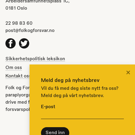
Arbeidersamfunnetsplass 1C,
0181 Oslo
22 98 83 60
post@folkogforsvar.no
Facebook
Twitter
Sikkerhetspolitisk leksikon
Om oss
×
Kontakt oss
Meld deg på nyhetsbrev
Folk og Forsvar er en partipolitisk nøytral
Vil du få med deg siste nytt fra oss?
paraplyorganisasjon opprettet av Stortinget i 1951 for å
Meld deg på vårt nyhetsbrev.
drive med folkeopplysning om norsk sikkerhets- og
E-post
forsvarspolitikk.
Til toppen