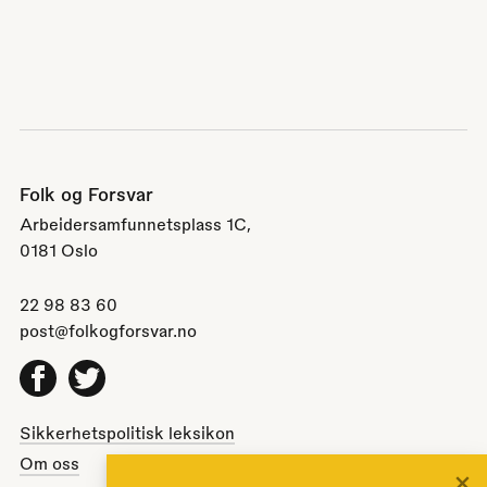
Folk og Forsvar
Arbeidersamfunnetsplass 1C,
0181 Oslo
22 98 83 60
post@folkogforsvar.no
Facebook
Twitter
Sikkerhetspolitisk leksikon
Om oss
×