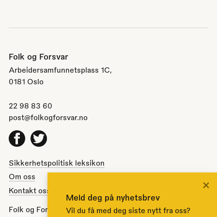
Folk og Forsvar
Arbeidersamfunnetsplass 1C,
0181 Oslo
22 98 83 60
post@folkogforsvar.no
Facebook
Twitter
Sikkerhetspolitisk leksikon
Om oss
×
Kontakt oss
Meld deg på nyhetsbrev
Folk og Forsvar er en partipolitisk nøytral
Vil du få med deg siste nytt fra oss?