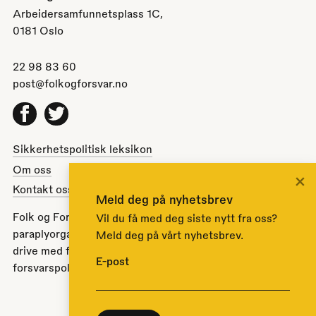
Arbeidersamfunnetsplass 1C,
0181 Oslo
22 98 83 60
post@folkogforsvar.no
Facebook
Twitter
Sikkerhetspolitisk leksikon
Om oss
×
Kontakt oss
Meld deg på nyhetsbrev
Folk og Forsvar er en partipolitisk nøytral
Vil du få med deg siste nytt fra oss?
paraplyorganisasjon opprettet av Stortinget i 1951 for å
Meld deg på vårt nyhetsbrev.
drive med folkeopplysning om norsk sikkerhets- og
E-post
forsvarspolitikk.
Til toppen