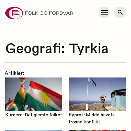
Skip
to
Meny
Søk
content
Geografi:
Tyrkia
Artikler:
Kurdere: Det glemte folket
Kypros: Middelhavets
frosne konflikt