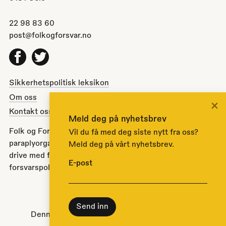
22 98 83 60
post@folkogforsvar.no
Facebook
Twitter
Sikkerhetspolitisk leksikon
Om oss
×
Kontakt oss
Meld deg på nyhetsbrev
Folk og Forsvar er en partipolitisk nøytral
Vil du få med deg siste nytt fra oss?
paraplyorganisasjon opprettet av Stortinget i 1951 for å
Meld deg på vårt nyhetsbrev.
drive med folkeopplysning om norsk sikkerhets- og
E-post
forsvarspolitikk.
Til toppen
Denne nettsiden bruker
informasjonskapsler
.