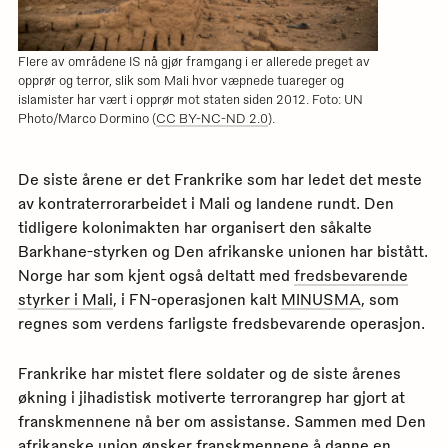
Flere av områdene IS nå gjør framgang i er allerede preget av
opprør og terror, slik som Mali hvor væpnede tuareger og
islamister har vært i opprør mot staten siden 2012. Foto: UN
Photo/Marco Dormino (
CC BY-NC-ND 2.0
).
De siste årene er det Frankrike som har ledet det meste
av kontraterrorarbeidet i Mali og landene rundt. Den
tidligere kolonimakten har organisert den såkalte
Barkhane-styrken og Den afrikanske unionen har bistått.
Norge har som kjent også deltatt med
fredsbevarende
styrker i Mali
, i FN-operasjonen kalt
MINUSMA
, som
regnes som verdens farligste fredsbevarende operasjon.
Frankrike har mistet flere soldater og de siste årenes
økning i jihadistisk motiverte terrorangrep har gjort at
franskmennene nå ber om assistanse. Sammen med Den
afrikanske union ønsker franskmennene å danne en