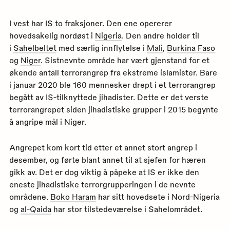
I vest har IS to fraksjoner. Den ene opererer
hovedsakelig nordøst i
Nigeria
. Den andre holder til
i
Sahelbeltet
med særlig innflytelse i
Mali
,
Burkina Faso
og
Niger
. Sistnevnte område har vært gjenstand for et
økende antall terrorangrep fra ekstreme islamister. Bare
i januar 2020 ble 160 mennesker drept i et terrorangrep
begått av IS-tilknyttede jihadister. Dette er det verste
terrorangrepet siden jihadistiske grupper i 2015 begynte
å angripe mål i Niger.
Angrepet kom kort tid etter et annet stort angrep i
desember, og førte blant annet til at sjefen for hæren
gikk av. Det er dog viktig å påpeke at IS er ikke den
eneste jihadistiske terrorgrupperingen i de nevnte
områdene.
Boko Haram
har sitt hovedsete i Nord-Nigeria
og
al-Qaida
har stor tilstedeværelse i Sahelområdet.