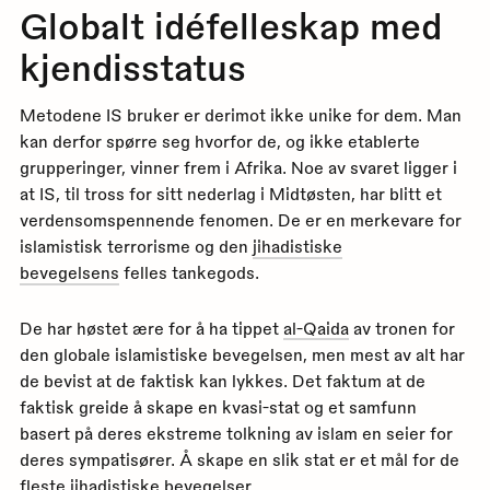
Globalt idéfelleskap med
kjendisstatus
Metodene IS bruker er derimot ikke unike for dem. Man
kan derfor spørre seg hvorfor de, og ikke etablerte
grupperinger, vinner frem i Afrika. Noe av svaret ligger i
at IS, til tross for sitt nederlag i Midtøsten, har blitt et
verdensomspennende fenomen. De er en merkevare for
islamistisk terrorisme og den
jihadistiske
bevegelsens
felles tankegods.
De har høstet ære for å ha tippet
al-Qaida
av tronen for
den globale islamistiske bevegelsen, men mest av alt har
de bevist at de faktisk kan lykkes. Det faktum at de
faktisk greide å skape en kvasi-stat og et samfunn
basert på deres ekstreme tolkning av islam en seier for
deres sympatisører. Å skape en slik stat er et mål for de
fleste jihadistiske bevegelser.