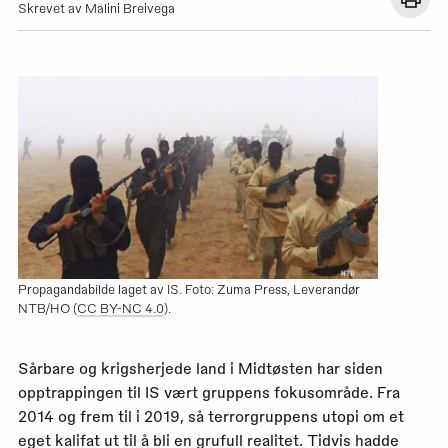
Åpn
Skrevet av Malini Breivega
en
dial
med
utskr
for
denn
siden
Propagandabilde laget av IS. Foto: Zuma Press, Leverandør
NTB/HO (
CC BY-NC 4.0
).
Sårbare og krigsherjede land i Midtøsten har siden
opptrappingen til IS vært gruppens fokusområde. Fra
2014 og frem til i 2019, så terrorgruppens utopi om et
eget kalifat ut til å bli en grufull realitet. Tidvis hadde