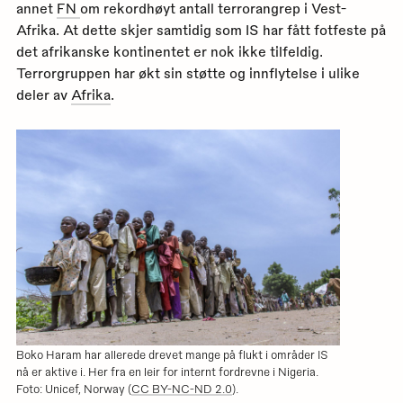
annet
FN
om rekordhøyt antall terrorangrep i Vest-
Afrika. At dette skjer samtidig som IS har fått fotfeste på
det afrikanske kontinentet er nok ikke tilfeldig.
Terrorgruppen har økt sin støtte og innflytelse i ulike
deler av
Afrika
.
Boko Haram har allerede drevet mange på flukt i områder IS
nå er aktive i. Her fra en leir for internt fordrevne i Nigeria.
Foto: Unicef, Norway (
CC BY-NC-ND 2.0
).