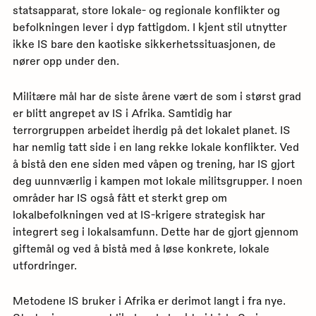
statsapparat, store lokale- og regionale konflikter og
befolkningen lever i dyp fattigdom. I kjent stil utnytter
ikke IS bare den kaotiske sikkerhetssituasjonen, de
nører opp under den.
Militære mål har de siste årene vært de som i størst grad
er blitt angrepet av IS i Afrika. Samtidig har
terrorgruppen arbeidet iherdig på det lokalet planet. IS
har nemlig tatt side i en lang rekke lokale konflikter. Ved
å bistå den ene siden med våpen og trening, har IS gjort
deg uunnværlig i kampen mot lokale militsgrupper. I noen
områder har IS også fått et sterkt grep om
lokalbefolkningen ved at IS-krigere strategisk har
integrert seg i lokalsamfunn. Dette har de gjort gjennom
giftemål og ved å bistå med å løse konkrete, lokale
utfordringer.
Metodene IS bruker i Afrika er derimot langt i fra nye.