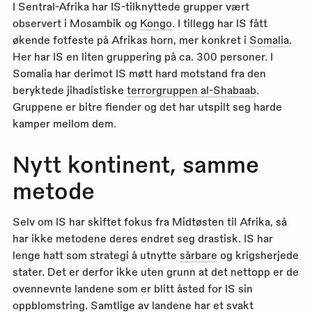
I Sentral-Afrika har IS-tilknyttede grupper vært
observert i Mosambik og
Kongo
. I tillegg har IS fått
økende fotfeste på Afrikas horn, mer konkret i
Somalia
.
Her har IS en liten gruppering på ca. 300 personer. I
Somalia har derimot IS møtt hard motstand fra den
beryktede jihadistiske
terrorgruppen al-Shabaab
.
Gruppene er bitre fiender og det har utspilt seg harde
kamper mellom dem.
Nytt kontinent, samme
metode
Selv om IS har skiftet fokus fra Midtøsten til Afrika, så
har ikke metodene deres endret seg drastisk. IS har
lenge hatt som strategi å utnytte
sårbare
og krigsherjede
stater. Det er derfor ikke uten grunn at det nettopp er de
ovennevnte landene som er blitt åsted for IS sin
oppblomstring. Samtlige av landene har et svakt