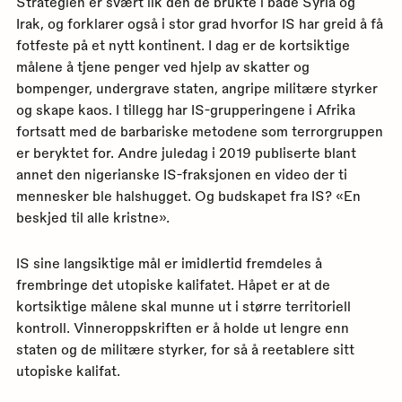
Strategien er svært lik den de brukte i både Syria og
Irak, og forklarer også i stor grad hvorfor IS har greid å få
fotfeste på et nytt kontinent. I dag er de kortsiktige
målene å tjene penger ved hjelp av skatter og
bompenger, undergrave staten, angripe militære styrker
og skape kaos. I tillegg har IS-grupperingene i Afrika
fortsatt med de barbariske metodene som terrorgruppen
er beryktet for. Andre juledag i 2019 publiserte blant
annet den nigerianske IS-fraksjonen en video der ti
mennesker ble halshugget. Og budskapet fra IS? «En
beskjed til alle kristne».
IS sine langsiktige mål er imidlertid fremdeles å
frembringe det utopiske kalifatet. Håpet er at de
kortsiktige målene skal munne ut i større territoriell
kontroll. Vinneroppskriften er å holde ut lengre enn
staten og de militære styrker, for så å reetablere sitt
utopiske kalifat.