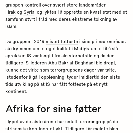
gruppen kontroll over svært store landområder
i
Irak
og
Syria
, og lyktes i å opprette en kvasi-stat med et
samfunn styrt i tråd med deres ekstreme tolkning av
islam.
Da gruppen i 2019
mistet fotfeste
i sine primærområder,
så drømmen om et eget kalifat i Midtøsten ut til å slå
sprekker. IS var langt i fra sin storhetstid og da den
tidligere IS-lederen Abu Bakr al-Baghdadi ble drept,
kunne det virke som terrorgruppens dager var talte.
Istedenfor å gå i oppløsning, tyder imidlertid den siste
tids utvikling på at IS har fått fotfeste på et nytt
kontinent.
Afrika for sine føtter
I løpet av de siste årene har antall terrorangrep på det
afrikanske kontinentet økt. Tidligere i år meldte blant