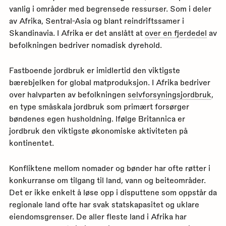
vanlig i områder med begrensede ressurser. Som i deler
av Afrika, Sentral-Asia og blant reindriftssamer i
Skandinavia. I Afrika er det anslått at
over en fjerdedel
av
befolkningen bedriver nomadisk dyrehold.
Fastboende jordbruk er imidlertid den viktigste
bærebjelken for global matproduksjon. I Afrika bedriver
over halvparten av befolkningen
selvforsyningsjordbruk
,
en type småskala jordbruk som primært forsørger
bøndenes egen husholdning. Ifølge Britannica er
jordbruk den viktigste økonomiske aktiviteten på
kontinentet.
Konfliktene mellom nomader og bønder har ofte røtter i
konkurranse om tilgang til land, vann og beiteområder.
Det er ikke enkelt å løse opp i disputtene som oppstår da
regionale land ofte har svak statskapasitet og uklare
eiendomsgrenser. De aller fleste land i Afrika har