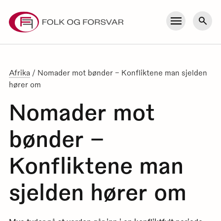
Skip
to
Meny
Søk
content
Afrika
/
Nomader mot bønder – Konfliktene man sjelden
hører om
Nomader mot
bønder –
Konfliktene man
sjelden hører om