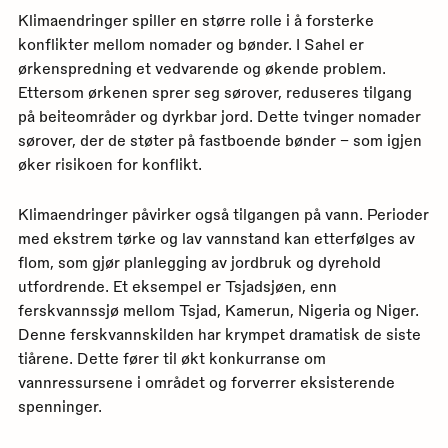
Klimaendringer spiller en større rolle i å forsterke
konflikter mellom nomader og bønder. I Sahel er
ørkenspredning et vedvarende og økende problem.
Ettersom ørkenen sprer seg sørover, reduseres tilgang
på beiteområder og dyrkbar jord. Dette tvinger nomader
sørover, der de støter på fastboende bønder – som igjen
øker risikoen for konflikt.
Klimaendringer påvirker også tilgangen på vann. Perioder
med ekstrem tørke og lav vannstand kan etterfølges av
flom, som gjør planlegging av jordbruk og dyrehold
utfordrende. Et eksempel er Tsjadsjøen, enn
ferskvannssjø mellom Tsjad, Kamerun, Nigeria og Niger.
Denne ferskvannskilden har krympet dramatisk de siste
tiårene. Dette fører til økt konkurranse om
vannressursene i området og forverrer eksisterende
spenninger.