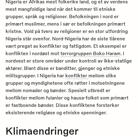
Nigeria er Afrikas mest folkerike land, og et av verdens
mest mangfoldige land når det kommer til etniske
grupper, språk og religioner. Befolkningen i nord er
primært muslimer, mens i sør er befolkningen primært
kristne. Vold på tvers av religioner er en stor utfordring
Nigeria står ovenfor. Nord-Nigeria har de siste tiårene
vært preget av konflikter og fattigdom. Et eksempel er
konflikten i nordøst mot
terrorgruppen Boko Haram
. I
nordvest er store områder under kontroll av ikke-statlige
aktører. Blant disse er banditter, gjenger og etniske
militsgrupper. I Nigeria har
konflikter
mellom slike
grupper og myndighetene ofte røtter i motsetningene
mellom nomader og bønder. Spesielt utbredt er
konflikter mellom fulanier og hausa-folket som primært
er fastboende bønder. Disse konfliktene forsterker
eksisterende religiøse og etniske spenninger.
Klimaendringer