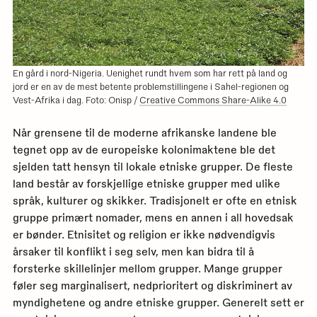
En gård i nord-Nigeria. Uenighet rundt hvem som har rett på land og
jord er en av de mest betente problemstillingene i Sahel-regionen og
Vest-Afrika i dag. Foto: Onisp /
Creative Commons Share-Alike 4.0
Når grensene til de moderne afrikanske landene ble
tegnet opp av de europeiske kolonimaktene ble det
sjelden tatt hensyn til lokale etniske grupper. De fleste
land består av forskjellige etniske grupper med ulike
språk, kulturer og skikker. Tradisjonelt er ofte en etnisk
gruppe primært nomader, mens en annen i all hovedsak
er bønder. Etnisitet og religion er ikke nødvendigvis
årsaker til konflikt i seg selv, men kan bidra til å
forsterke skillelinjer mellom grupper. Mange grupper
føler seg marginalisert, nedprioritert og diskriminert av
myndighetene og andre etniske grupper. Generelt sett er