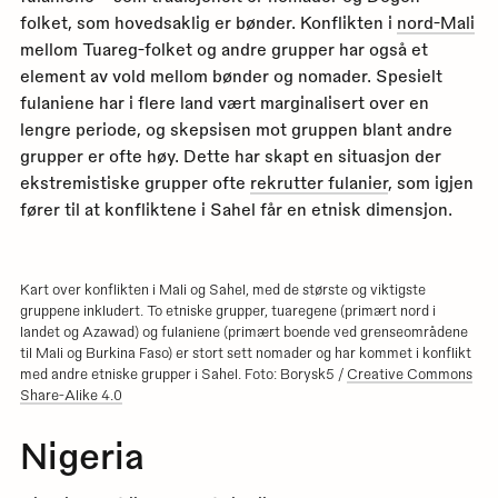
folket, som hovedsaklig er bønder. Konflikten i
nord-Mali
mellom Tuareg-folket og andre grupper har også et
element av vold mellom bønder og nomader. Spesielt
fulaniene har i flere land vært marginalisert over en
lengre periode, og skepsisen mot gruppen blant andre
grupper er ofte høy. Dette har skapt en situasjon der
ekstremistiske grupper ofte
rekrutter fulanier
, som igjen
fører til at konfliktene i Sahel får en etnisk dimensjon.
Kart over konflikten i Mali og Sahel, med de største og viktigste
gruppene inkludert. To etniske grupper, tuaregene (primært nord i
landet og Azawad) og fulaniene (primært boende ved grenseområdene
til Mali og Burkina Faso) er stort sett nomader og har kommet i konflikt
med andre etniske grupper i Sahel. Foto: Borysk5 /
Creative Commons
Share-Alike 4.0
Nigeria