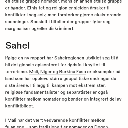
en etnisk gruppe nomader, mens en annen etnisk gruppe
er bønder. Etnisitet og religion er sjelden årsaker til
konflikter i seg selv, men forsterker gjerne eksisterende
spenninger. Spesielt i tilfeller der grupper føler seg
marginaliser og/eller diskriminert.
Sahel
Ifølge en ny rapport har Sahelregionen utviklet seg til å
bli det globale episenteret for dødsfall knyttet til
terrorisme.
Mali, Niger og Burkina Faso
er eksempler på
land som har opplevd større geopolitiske endringer de
siste årene. I tillegg til kampen mot ekstremister,
religiøse fundamentalister og separatister er også
konflikter mellom nomader og bønder en integrert del av
konfliktbildet.
I Mali har det vært vedvarende konflikter mellom
fulaniene – som tradisjonelt er nomader og Dogon-