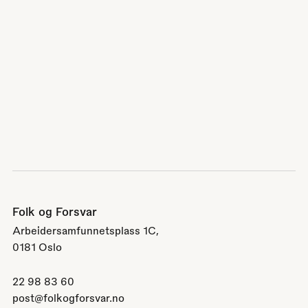
Folk og Forsvar
Arbeidersamfunnetsplass 1C,
0181 Oslo
22 98 83 60
post@folkogforsvar.no