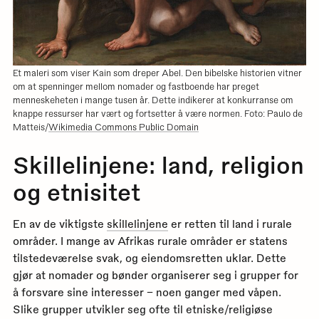
Et maleri som viser Kain som dreper Abel. Den bibelske historien vitner
om at spenninger mellom nomader og fastboende har preget
menneskeheten i mange tusen år. Dette indikerer at konkurranse om
knappe ressurser har vært og fortsetter å være normen. Foto: Paulo de
Matteis/
Wikimedia Commons Public Domain
Skillelinjene: land, religion
og etnisitet
En av de viktigste
skillelinjene
er retten til land i rurale
områder. I mange av Afrikas rurale områder er statens
tilstedeværelse svak, og eiendomsretten uklar. Dette
gjør at nomader og bønder organiserer seg i grupper for
å forsvare sine interesser – noen ganger med våpen.
Slike grupper utvikler seg ofte til etniske/religiøse