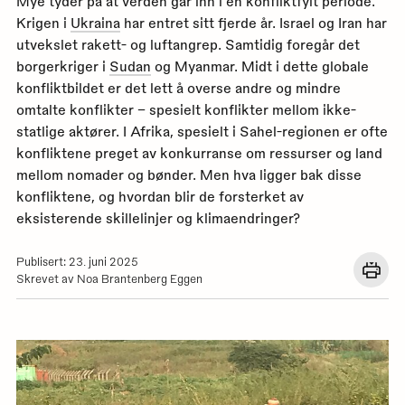
Mye tyder på at verden går inn i en konfliktfylt periode.
Krigen i
Ukraina
har entret sitt fjerde år. Israel og Iran har
utvekslet rakett- og luftangrep. Samtidig foregår det
borgerkriger i
Sudan
og Myanmar. Midt i dette globale
konfliktbildet er det lett å overse andre og mindre
omtalte konflikter – spesielt konflikter mellom ikke-
statlige aktører. I Afrika, spesielt i Sahel-regionen er ofte
konfliktene preget av konkurranse om ressurser og land
mellom nomader og bønder. Men hva ligger bak disse
konfliktene, og hvordan blir de forsterket av
eksisterende skillelinjer og klimaendringer?
Publisert: 23. juni 2025
Åpn
Skrevet av Noa Brantenberg Eggen
en
dial
med
utskr
for
denn
siden