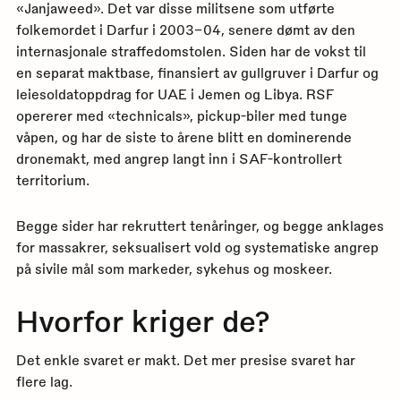
«Janjaweed». Det var disse militsene som utførte
folkemordet i Darfur i 2003–04, senere dømt av den
internasjonale straffedomstolen. Siden har de vokst til
en separat maktbase, finansiert av gullgruver i Darfur og
leiesoldatoppdrag for UAE i Jemen og Libya. RSF
opererer med «technicals», pickup-biler med tunge
våpen, og har de siste to årene blitt en dominerende
dronemakt, med angrep langt inn i SAF-kontrollert
territorium.
Begge sider har rekruttert tenåringer, og begge anklages
for massakrer, seksualisert vold og systematiske angrep
på sivile mål som markeder, sykehus og moskeer.
Hvorfor kriger de?
Det enkle svaret er makt. Det mer presise svaret har
flere lag.