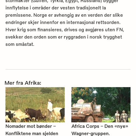
stormakter (Gulfen, Tyrkia, Egypt, Russland) bygger
innflytelse i områder der vesten tradisjonelt la
premissene. Norge er avhengig av en verden der slike
endringer skjer innenfor en internasjonal rettsorden.
Hver krig som finansieres, drives og avgjøres uten FN,
svekker den orden som er ryggraden i norsk trygghet
som småstat.
Mer fra Afrika:
Nomader mot bønder –
Africa Corps – Den «nye»
Konfliktene man sjelden
Wagner-gruppen.