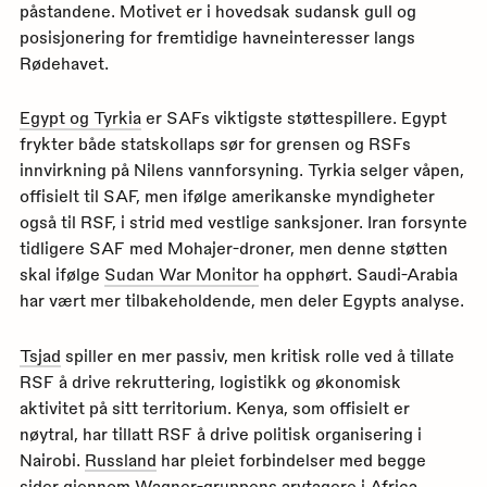
påstandene. Motivet er i hovedsak sudansk gull og
posisjonering for fremtidige havneinteresser langs
Rødehavet.
Egypt og Tyrkia
er SAFs viktigste støttespillere. Egypt
frykter både statskollaps sør for grensen og RSFs
innvirkning på Nilens vannforsyning. Tyrkia selger våpen,
offisielt til SAF, men ifølge amerikanske myndigheter
også til RSF, i strid med vestlige sanksjoner. Iran forsynte
tidligere SAF med Mohajer-droner, men denne støtten
skal ifølge
Sudan War Monitor
ha opphørt. Saudi-Arabia
har vært mer tilbakeholdende, men deler Egypts analyse.
Tsjad
spiller en mer passiv, men kritisk rolle ved å tillate
RSF å drive rekruttering, logistikk og økonomisk
aktivitet på sitt territorium. Kenya, som offisielt er
nøytral, har tillatt RSF å drive politisk organisering i
Nairobi.
Russland
har pleiet forbindelser med begge
sider gjennom Wagner-gruppens arvtagere i Africa