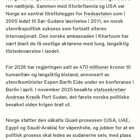
ren nødhjelp. Sammen med Storbritannia og USA var
Norge en sentral tilrettelegger for
fredsavtalen
som i
2005 ledet til Sør-Sudans løsrivelse i 2011, en norsk
utenrikspolitisk suksess som fortsatt siteres
internasjonalt. Den norske ambassaden i Khartoum har
vært blant de få vestlige aktørene med tung, langsiktig
tilstedeværelse i landet.
For 2026 har regjeringen satt av
470 millioner
kroner til
humanitær og langsiktig bistand, annonsert av
utenriksminister Espen Barth Eide under en konferanse i
Berlin i april. I november 2025 besøkte
statssekretær
Andreas Kravik
Port Sudan, det første norske politiske
besøket siden krigen brøt ut.
Norge støtter den såkalte Quad-prosessen (USA, UAE,
Egypt og Saudi-Arabia) for våpenhvile, og jobber for at en
politisk prosess skal ledes av sudanerne selv, med plass