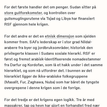
For det første handler det om penger. Sudan sitter på
store gullforekomster
, og kontrollen over
gullsmuglingsrutene via Tsjad og Libya har finansiert
RSF gjennom hele krigen.
For det andre er det en
etnisk dimensjon
som sjelden
kommer frem. SAFs lederskap er i stor grad Nildal-
arabere fra byer og jordbruksområder, historisk den
privilegerte klassen i Sudans sosiale hierarki. RSF er
først og fremst arabisk-identifiserende nomadestammer
fra Darfur og Kordofan, som lå et hakk under i det samme
hierarkiet, og som nå utfordrer det. I bunnen av det
hierarkiet ligger de ikke-arabiske folkegruppene
(Masalit, Fur, Zaghawa, Nuba) som har båret de tyngste
overgrepene i denne krigen som i de forrige.
For det tredje er det krigens egen logikk. Tre år med
massakrer, tap og hevn har gjort en forhandlet fred nær