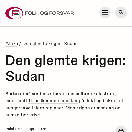
Skip
to
Meny
Søk
content
Afrika
/
Den glemte krigen: Sudan
Den glemte krigen:
Sudan
Sudan er nå verdens største humanitære katastrofe,
med rundt
14 millioner mennesker
på flukt og bekreftet
hungersnød i flere regioner. Men krigen er mer enn en
humanitær krise.
Publisert: 30. april 2026