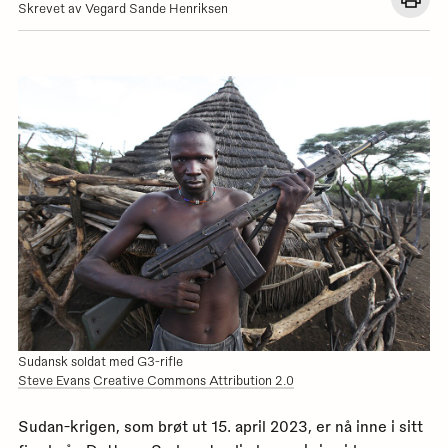
Åpn
Skrevet av Vegard Sande Henriksen
en
dial
med
utskr
for
denn
siden
Sudansk soldat med G3-rifle
Steve Evans
Creative Commons Attribution 2.0
Sudan-krigen, som brøt ut 15. april 2023, er nå inne i sitt