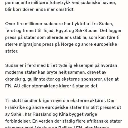
permanente militære fotavtrykk ved sudanske havner,
blir korridoren enda mer omstridt.
Over fire millioner sudanere har flyktet ut fra Sudan,
først og fremst til Tsjad, Egypt og Sør-Sudan. Det legger
press på stater som allerede er ustabile, som kan føre til
større migrasjons press på Norge og andre europeiske
stater.
Sudan er i ferd med bli et tydelig eksempel på hvordan
moderne stater kan bryte helt sammen, drevet av
dronekrig, gullinntekter og eksterne sponsorer, uten at
FN, AU eller stormaktene klarer å stanse det.
Til slutt handler krigen mye om eksterne aktører. Der
Frankrike og andre europeiske stater har blitt presset ut
av Sahel, har Russland og Kina bygget varige
forbindelser. En verden der stadig flere afrikanske stater
stemmer med Moskva og Beijing i FN, gjør Norges