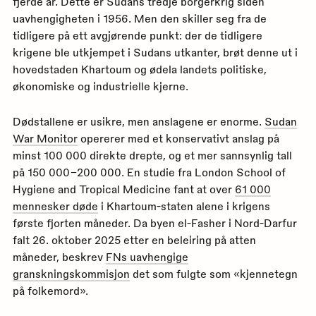
fjerde år. Dette er Sudans tredje borgerkrig siden
uavhengigheten i 1956. Men den skiller seg fra de
tidligere på ett avgjørende punkt: der de tidligere
krigene ble utkjempet i Sudans utkanter, brøt denne ut i
hovedstaden Khartoum og ødela landets politiske,
økonomiske og industrielle kjerne.
Dødstallene er usikre, men anslagene er enorme.
Sudan
War Monitor
opererer med et konservativt anslag på
minst 100 000 direkte drepte, og et mer sannsynlig tall
på 150 000–200 000. En studie fra London School of
Hygiene and Tropical Medicine fant at over
61 000
mennesker døde
i Khartoum-staten alene i krigens
første fjorten måneder. Da byen el-Fasher i Nord-Darfur
falt 26. oktober 2025 etter en beleiring på atten
måneder, beskrev
FNs uavhengige
granskningskommisjon
det som fulgte som «kjennetegn
på folkemord».