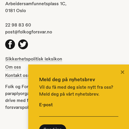
Arbeidersamfunnetsplass 1C,
0181 Oslo
22 98 83 60
post@folkogforsvar.no
Facebook
Twitter
Sikkerhetspolitisk leksikon
Om oss
×
Kontakt oss
Meld deg på nyhetsbrev
Folk og Forsvar er en partipolitisk nøytral
Vil du få med deg siste nytt fra oss?
paraplyorganisasjon opprettet av Stortinget i 1951 for å
Meld deg på vårt nyhetsbrev.
drive med folkeopplysning om norsk sikkerhets- og
E-post
forsvarspolitikk.
Til toppen