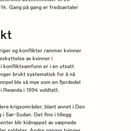
014. Gang på gang er fredsavtaler
.
ikt
riger og konflikter rammer kvinner
eskyttelse av kvinner i
i konfliktsamfunn er i en utsatt
anger brukt systematisk for å nå
ksempel ble så mye som en fjerdedel
i Rwanda i 1994 voldtatt.
 flere krigsområder, blant annet i Den
 Sør-Sudan. Det fins i tillegg
enter blir kidnappet av væpnede
ler soldater. Andre ganger tvinger