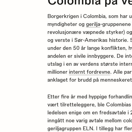
Borgerkrigen i Colombia, som har 
myndigheter og
gerilja
-gruppenen
revolusjonære væpnede styrker) o
og verste i Sør-Amerikas historie.
under den 50 år lange konflikten, h
andelen er sivile innbyggere. De int
utslag i en av verdens største inte
millioner
internt fordrevne
. Alle pa
anklaget for brudd på menneskeret
Etter fire år med hyppige forhandl
vært tilretteleggere, ble Colombia
ledelsen enige om en fredsavtale i
inngått noe varig avtale mellom c
geriljagruppen ELN. I tillegg har f