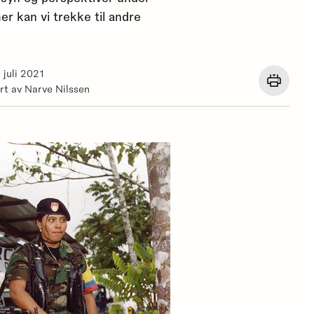
r kan vi trekke til andre
 juli 2021
Åpne
rt av Narve Nilssen
en
dialog
med
utskrif
for
denne
siden.