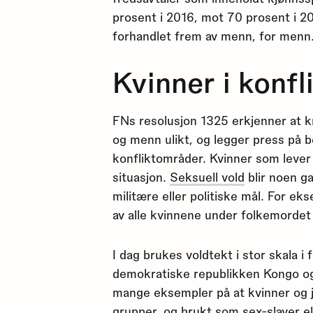
prosent i 2016, mot 70 prosent i 2
forhandlet frem av menn, for menn
Kvinner i konfl
FNs resolusjon 1325 erkjenner at k
og menn ulikt, og legger press på b
konfliktområder. Kvinner som lever 
situasjon.
Seksuell vold
blir noen g
militære eller politiske mål. For e
av alle kvinnene under folkemordet 
I dag brukes voldtekt i stor skala i
demokratiske republikken Kongo og i
mange eksempler på at kvinner og j
grupper, og brukt som sex-slaver el