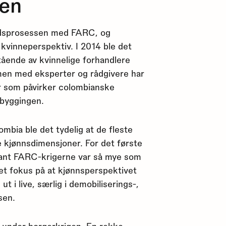
gen
redsprosessen med FARC, og
 kvinneperspektiv. I 2014 ble det
ående av kvinnelige forhandlere
en med eksperter og rådgivere har
r som påvirker colombianske
sbyggingen.
mbia ble det tydelig at de fleste
 kjønnsdimensjoner. For det første
 Blant FARC-krigerne var så mye som
 et fokus på at kjønnsperspektivet
t i live, særlig i demobiliserings-,
sen.
t under borgerkrigen. En rekke