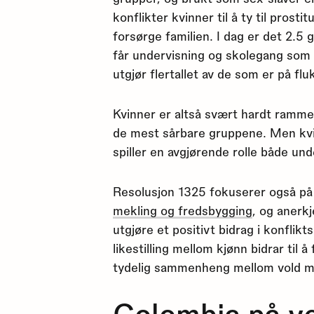
konflikter kvinner til å ty til prost
forsørge familien. I dag er det 2.5 
får undervisning og skolegang som 
utgjør flertallet av de som er på fluk
Kvinner er altså svært hardt rammet
de mest sårbare gruppene. Men kvin
spiller en avgjørende rolle både und
Resolusjon 1325 fokuserer også p
mekling og fredsbygging
, og anerk
utgjøre et positivt bidrag i konflikt
likestilling mellom kjønn bidrar til 
tydelig sammenheng mellom vold mo
Colombia på ve