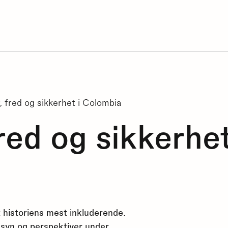
, fred og sikkerhet i Colombia
red og sikkerhet
lt historiens mest inkluderende.
 syn og perspektiver under