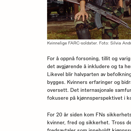
Kvinnelige FARC-soldater. Foto: Silvia An
For å oppnå forsoning, tillit og vari
det avgjørende å inkludere og ta he
Likevel blir halvparten av befolkni
bygges. Kvinners erfaringer og bidrag
oversett. Det internasjonale samfu
fokusere på kjønnsperspektivet i k
For 20 år siden kom FNs sikkerhet
kvinner, fred og sikkerhet. Tross d
fredsavtaler som inneholdt kjønnss