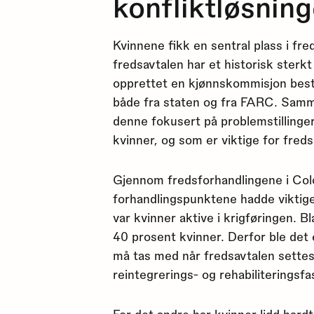
konfliktløsnin
Kvinnene fikk en sentral plass i f
fredsavtalen har et historisk sterkt
opprettet en kjønnskommisjon best
både fra staten og fra FARC. Samm
denne fokusert på problemstillinge
kvinner, og som er viktige for fred
Gjennom fredsforhandlingene i Colo
forhandlingspunktene hadde viktige
var kvinner aktive i krigføringen.
40 prosent kvinner. Derfor ble det
må tas med når fredsavtalen settes u
reintegrerings- og rehabiliteringsfa
For det andre har kvinner lidd hard