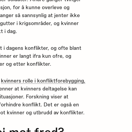
itusjon, for å kunne overleve og
ganger så sannsynlig at jenter ikke
gutter i krigsområder, og kvinner
t i dag.
 i dagens konflikter, og ofte blant
ner er langt ifra kun ofre, og
er og etter konflikter.
å
kvinners rolle i konfliktforebygging,
jenner at kvinners deltagelse kan
situasjoner. Forskning viser at
å forhindre konflikt. Det er også en
t kvinner og utbrudd av konflikter.
i mot fred?