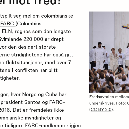
utspilt seg mellom colombianske
e
FARC
(Colombias
g ELN, regnes som den lengste
 Svimlende 220 000 er drept
vor den desidert største
erne stridighetene har også gitt
rne fluktsituasjoner, med over 7
rtene i konflikten har blitt
tigheter.
inger, hvor Norge og Cuba har
Fredsavtalen mello
s president Santos og FARC-
underskrives. Foto:
 2016. Det er fremdeles ikke
(
CC BY 2.0
).
olombianske myndigheter og
lere tidligere FARC-medlemmer igjen