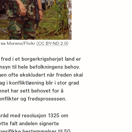
drea Moreno/Flickr
(CC BY-ND 2.0
)
g fred i et borgerkrigsherjet land er
nsyn til hele befolkningens behov.
ngen ofte ekskludert når freden skal
 i konfliktløsning blir i stor grad
nnet har sett behovet for å
onflikter og fredsprosessen.
sråd med resolusjon 1325 om
ette falt andelen signerte
pesifikke bestemmelser til 50