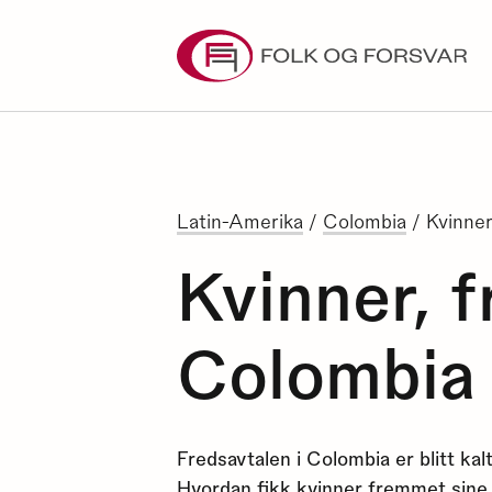
Skip
to
content
Latin-Amerika
/
Colombia
/
Kvinner
Kvinner, f
Colombia
Fredsavtalen i Colombia er blitt ka
Hvordan fikk kvinner fremmet sine