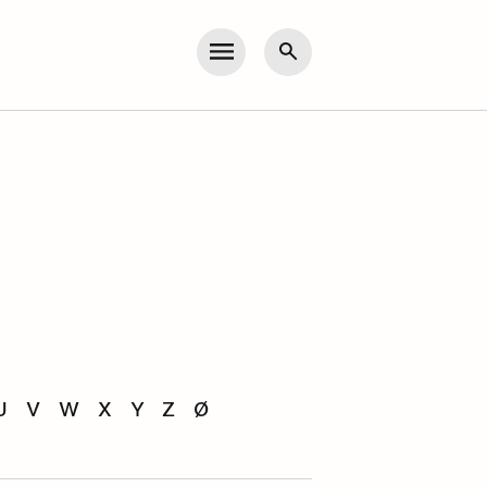
Meny
Søk
U
V
W
X
Y
Z
Ø