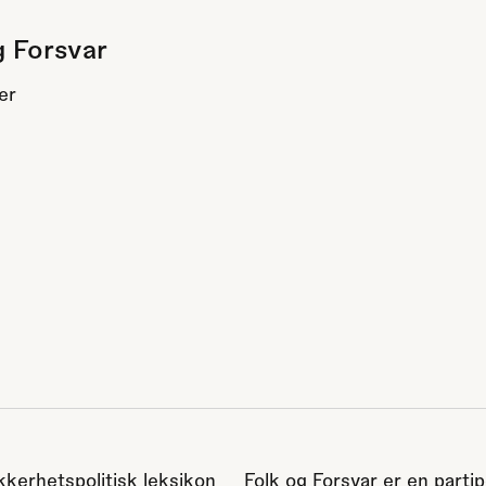
g Forsvar
er
kkerhetspolitisk leksikon
Folk og Forsvar er en partip