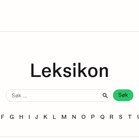
Leksikon
Søk
etter:
F
G
H
I
J
K
L
M
N
O
P
Q
R
S
T