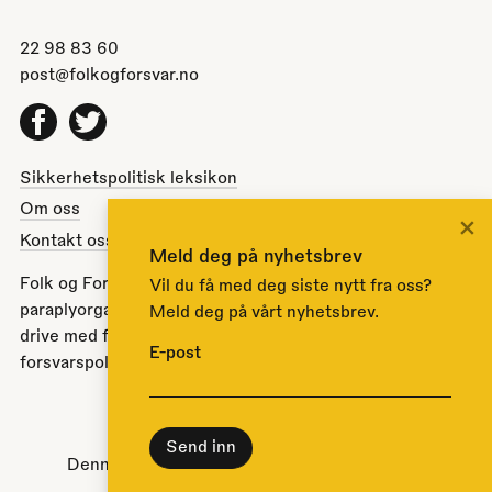
22 98 83 60
post@folkogforsvar.no
Facebook
Twitter
Sikkerhetspolitisk leksikon
Om oss
×
Kontakt oss
Meld deg på nyhetsbrev
Folk og Forsvar er en partipolitisk nøytral
Vil du få med deg siste nytt fra oss?
paraplyorganisasjon opprettet av Stortinget i 1951 for å
Meld deg på vårt nyhetsbrev.
drive med folkeopplysning om norsk sikkerhets- og
E-post
forsvarspolitikk.
Til toppen
Denne nettsiden bruker
informasjonskapsler
.