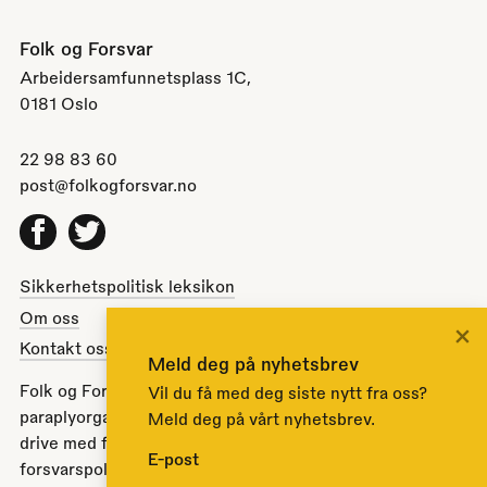
Folk og Forsvar
Arbeidersamfunnetsplass 1C,
0181 Oslo
22 98 83 60
post@folkogforsvar.no
Facebook
Twitter
Sikkerhetspolitisk leksikon
Om oss
×
Kontakt oss
Meld deg på nyhetsbrev
Folk og Forsvar er en partipolitisk nøytral
Vil du få med deg siste nytt fra oss?
paraplyorganisasjon opprettet av Stortinget i 1951 for å
Meld deg på vårt nyhetsbrev.
drive med folkeopplysning om norsk sikkerhets- og
E-post
forsvarspolitikk.