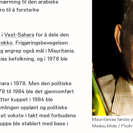
lnærming til den arabiske
o til å forsterke
.
 i
Vest-Sahara
for å dele den
rokko
. Frigjøringsbevegelsen
g angrep også mål i Mauritania.
ias befolkning, og i 1978 ble
hara i 1978. Men den politiske
978 til 1984 ble det gjennomført
tter kuppet i 1984 ble
mlingen oppløst og politiske
lket vokste i takt med forbudene
Mauritanias første 
uppe ble etablert med base i
Medou Mido / Flickr