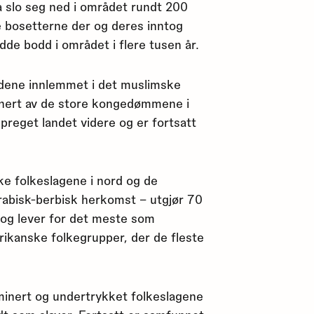
 slo seg ned i området rundt 200
te bosetterne der og deres inntog
de bodd i området i flere tusen år.
ådene innlemmet i det muslimske
inert av de store kongedømmene i
preget landet videre og er fortsatt
ke folkeslagene i nord og de
rabisk-berbisk herkomst – utgjør 70
 og lever for det meste som
frikanske folkegrupper, der de fleste
ominert og undertrykket folkeslagene