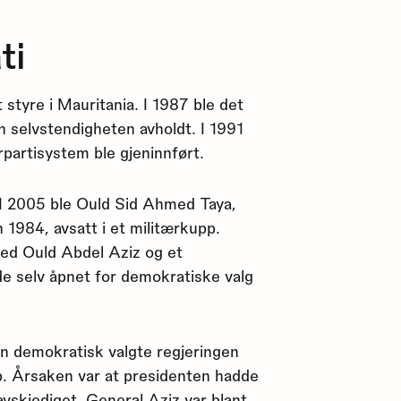
ti
t styre i Mauritania. I 1987 ble det
en selvstendigheten avholdt. I 1991
rpartisystem ble gjeninnført.
. I 2005 ble Ould Sid Ahmed Taya,
1984, avsatt i et militærkupp.
ed Ould Abdel Aziz og et
de selv åpnet for demokratiske valg
den demokratisk valgte regjeringen
pp. Årsaken var at presidenten hadde
 avskjediget. General Aziz var blant