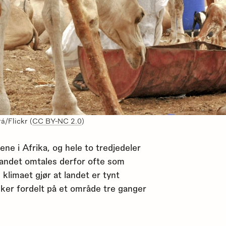
á/Flickr (
CC BY-NC 2.0
)
ene i Afrika, og hele to tredjedeler
Landet omtales derfor ofte som
 klimaet gjør at landet er tynt
sker fordelt på et område tre ganger