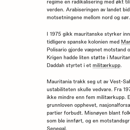
regime en radikalisering med økt ti
verden. Arabiseringen av landet bidr
motsetningene mellom nord og sør
I 1975 gikk mauritanske styrker inn
tidligere spanske kolonien med
Ma
Polisario gjorde væpnet motstand o
Krigen hadde liten støtte i Mauritan
Daddah styrtet i et
militærkupp
.
Mauritania trakk seg ut av Vest-Sa
ustabiliteten skulle vedvare. Fra 1
ikke mindre enn fem militærkupp. E
grunnloven opphevet, nasjonalforsa
partier forbudt. Misnøyen blant fo
som ble innført, og en motstandsgr
Senegal.