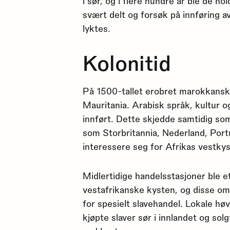
i sør, og i flere hundre år ble de h
svært delt og forsøk på innføring a
lyktes.
Kolonitid
På 1500-tallet erobret marokkansk
Mauritania. Arabisk språk, kultur 
innført. Dette skjedde samtidig s
som Storbritannia, Nederland, Port
interessere seg for Afrikas vestkys
Midlertidige handelsstasjoner ble e
vestafrikanske kysten, og disse omr
for spesielt slavehandel. Lokale hø
kjøpte slaver sør i innlandet og so