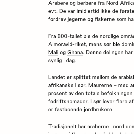
Arabere og berbere fra Nord-Afrika
evt. De var imidlertid ikke de førs
fordrev jegerne og fiskerne som had
Fra 800-tallet ble de nordlige omr
Almoravid-riket, mens sør ble dom
Mali
og
Ghana
. Denne delingen har 
synlig i dag.
Landet er splittet mellom de arabis
afrikanske i sør. Maurerne – med a
prosent av den totale befolkningen
fedriftsnomader. I sør lever flere a
er fastboende jordbrukere.
Tradisjonelt har araberne i nord d