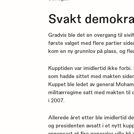
Svakt demokra
Gradvis ble det en overgang til sivil
første valget med flere partier sid
kom en ny grunnlov på plass, og fle
Kupptiden var imidlertid ikke forbi
som hadde sittet med makten siden 
Kuppet ble ledet av general Moham
militærregime satt med makten til 
i 2007.
Allerede året etter ble imidlertid 
og presidenten avsatt i et nytt ku
annonsert at fire generaler ville bli