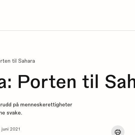
rten til Sahara
a: Porten til Sa
 brudd på menneskerettigheter
ene svake.
. juni 2021
Åpne