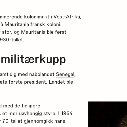
minerende kolonimakt i Vest-Afrika,
så Mauritania fransk koloni.
stor, og Mauritania ble først
930-tallet.
g militærkupp
 samtidig med nabolandet
Senegal
,
s første president. Landet ble
d med de tidligere
s et mer uavhengig styre. I 1964
er 70-tallet gjennomgikk hans