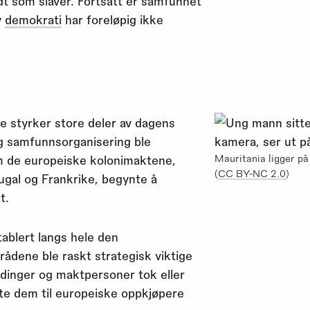
oldt som slaver. Fortsatt er samfunnet
v
demokrati
har foreløpig ikke
e styrker store deler av dagens
og samfunnsorganisering ble
om de europeiske kolonimaktene,
Mauritania ligger på
(
CC BY-NC 2.0
)
ugal og Frankrike, begynte å
t.
tablert langs hele den
ådene ble raskt strategisk viktige
vdinger og maktpersoner tok eller
lgte dem til europeiske oppkjøpere