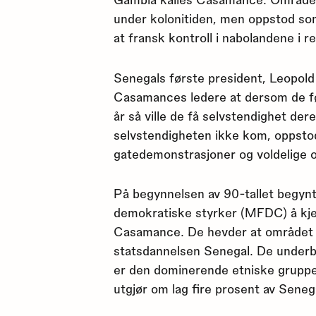
under kolonitiden, men oppstod som
at fransk kontroll i nabolandene i 
Senegals første president, Leopold
Casamances ledere at dersom de før
år så ville de få selvstendighet dere
selvstendigheten ikke kom, oppstod
gatedemonstrasjoner og voldelige o
På begynnelsen av 90-tallet begy
demokratiske styrker (MFDC) å kje
Casamance. De hevder at området i
statsdannelsen Senegal. De underbyg
er den dominerende etniske gruppe
utgjør om lag fire prosent av Seneg