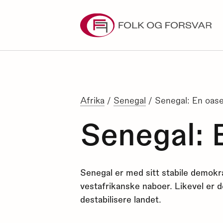
Skip
to
content
Afrika
/
Senegal
/
Senegal: En oase 
Senegal: E
Senegal er med sitt stabile demokrat
vestafrikanske naboer. Likevel er d
destabilisere landet.