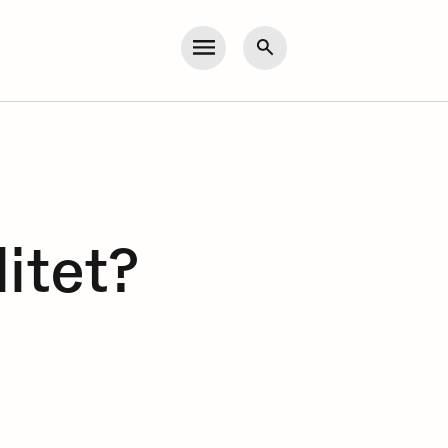
Meny
Søk
itet?