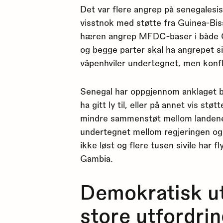
Det var flere angrep på senegalesis
visstnok med støtte fra Guinea-Bi
hæren angrep MFDC-baser i både 
og begge parter skal ha angrepet siv
våpenhviler undertegnet, men konfl
Senegal har oppgjennom anklaget
ha gitt ly til, eller på annet vis st
mindre sammenstøt mellom landene.
undertegnet mellom regjeringen og
ikke løst og flere tusen sivile har f
Gambia.
Demokratisk ut
store utfordri