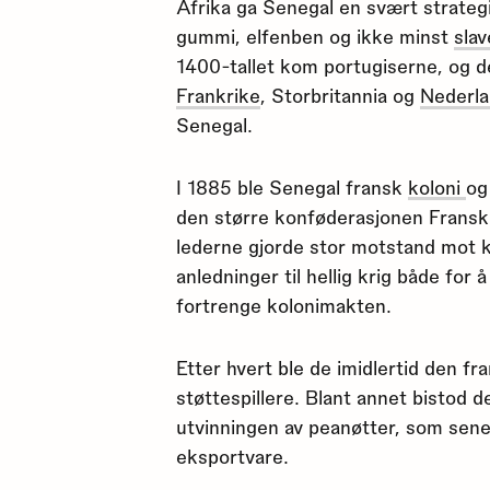
Afrika ga Senegal en svært strategi
gummi, elfenben og ikke minst
slav
1400-tallet kom portugiserne, og de
Frankrike
, Storbritannia og
Nederl
Senegal.
I 1885 ble Senegal fransk
koloni
og
den større konføderasjonen Fransk
lederne gjorde stor motstand mot k
anledninger til hellig krig både for
fortrenge kolonimakten.
Etter hvert ble de imidlertid den f
støttespillere. Blant annet bistod
utvinningen av peanøtter, som sener
eksportvare.