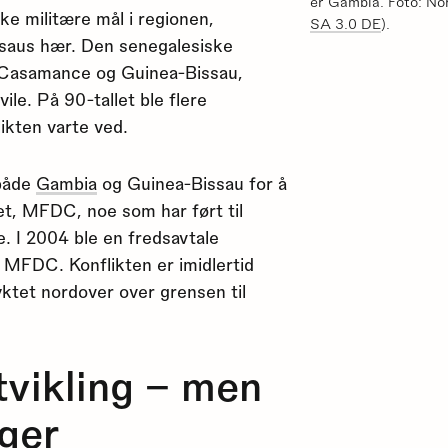
er Gambia. Foto: N
ke militære mål i regionen,
SA 3.0 DE
).
ssaus hær. Den senegalesiske
Casamance og Guinea-Bissau,
ile. På 90-tallet ble flere
ikten varte ved.
 både
Gambia
og Guinea-Bissau for å
øttet, MFDC, noe som har ført til
 I 2004 ble en fredsavtale
 MFDC. Konflikten er imidlertid
lyktet nordover over grensen til
vikling – men
nger