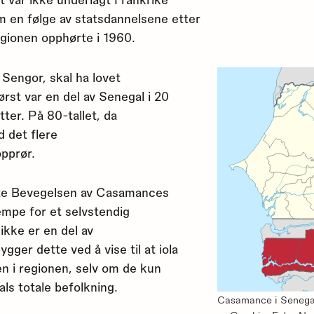
 en følge av statsdannelsene etter
regionen opphørte i 1960.
 Sengor, skal ha lovet
st var en del av Senegal i 20
tter. På 80-tallet, da
 det flere
pprør.
nte Bevegelsen av Casamances
mpe for et selvstendig
kke er en del av
ger dette ved å vise til at iola
n i regionen, selv om de kun
als totale befolkning.
Casamance i Senegal