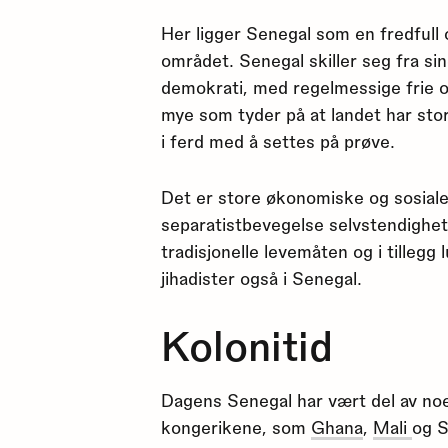
Her ligger Senegal som en fredfull o
området. Senegal skiller seg fra si
demokrati, med regelmessige frie og
mye som tyder på at landet har store
i ferd med å settes på prøve.
Det er store økonomiske og sosiale f
separatistbevegelse selvstendighet
tradisjonelle levemåten og i tillegg 
jihadister også i Senegal.
Kolonitid
Dagens Senegal har vært del av no
kongerikene, som
Ghana
,
Mali
og S