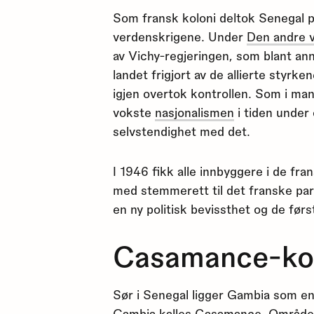
Som fransk koloni deltok Senegal p
verdenskrigene. Under
Den andre 
av Vichy-regjeringen, som blant ann
landet frigjort av de allierte styrk
igjen overtok kontrollen. Som i ma
vokste
nasjonalismen
i tiden under
selvstendighet med det.
I 1946 fikk alle innbyggere i de fr
med stemmerett til det franske pa
en ny politisk bevissthet og de førs
Casamance-kon
Sør i Senegal ligger Gambia som en
Gambia kalles Casamance. Området 