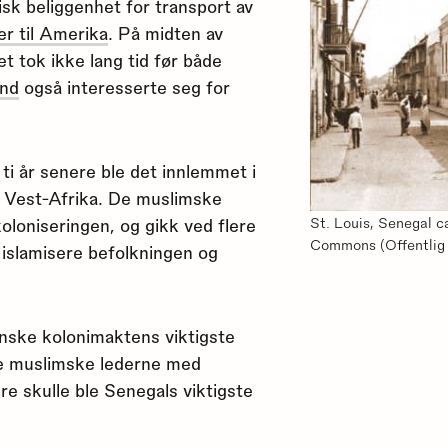
sk beliggenhet for transport av
er til Amerika
. På midten av
t tok ikke lang tid før både
and
også interesserte seg for
 ti år senere ble det innlemmet i
 Vest-Afrika. De muslimske
oloniseringen, og gikk ved flere
St. Louis, Senegal 
Commons (Offentlig 
 å islamisere befolkningen og
ranske kolonimaktens viktigste
 de muslimske lederne med
e skulle ble Senegals viktigste