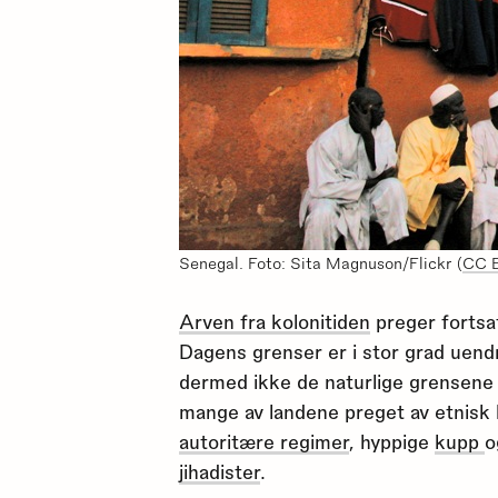
Senegal. Foto: Sita Magnuson/Flickr (
CC 
Arven fra kolonitiden
preger fortsa
Dagens grenser er i stor grad uendr
dermed ikke de naturlige grensene
mange av landene preget av etnisk ko
autoritære regimer
, hyppige
kupp
o
jihadister
.