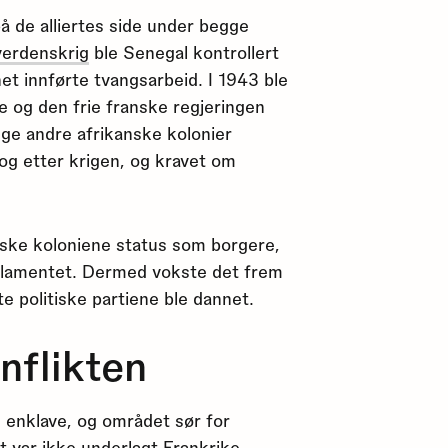
å de alliertes side under begge
verdenskrig
ble Senegal kontrollert
et innførte tvangsarbeid. I 1943 ble
ene og den frie franske regjeringen
nge andre afrikanske kolonier
 og etter krigen, og kravet om
anske koloniene status som borgere,
rlamentet. Dermed vokste det frem
te politiske partiene ble dannet.
flikten
 enklave, og området sør for
var ikke underlagt Frankrike