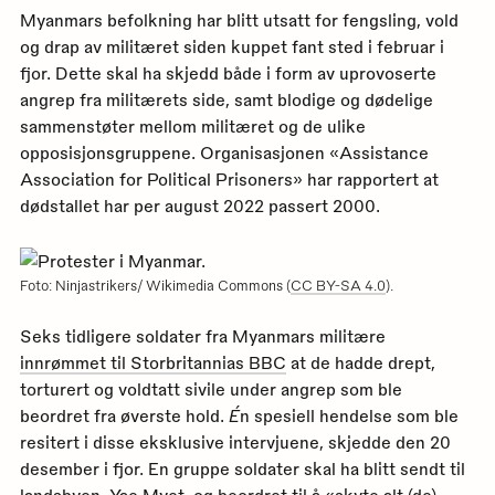
Myanmars befolkning har blitt utsatt for fengsling, vold
og drap av militæret siden kuppet fant sted i februar i
fjor. Dette skal ha skjedd både i form av uprovoserte
angrep fra militærets side, samt blodige og dødelige
sammenstøter mellom militæret og de ulike
opposisjonsgruppene. Organisasjonen «Assistance
Association for Political Prisoners» har rapportert at
dødstallet har per august 2022 passert 2000.
Foto: Ninjastrikers/ Wikimedia Commons (
CC BY-SA 4.0
).
Seks tidligere soldater fra Myanmars militære
innrømmet til Storbritannias BBC
at de hadde drept,
torturert og voldtatt sivile under angrep som ble
beordret fra øverste hold.
É
n spesiell hendelse som ble
resitert i disse eksklusive intervjuene, skjedde den 20
desember i fjor. En gruppe soldater skal ha blitt sendt til