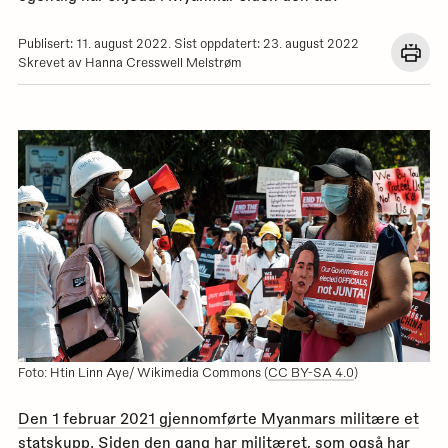
Publisert: 11. august 2022. Sist oppdatert: 23. august 2022
Åpn
Skrevet av Hanna Cresswell Melstrøm
en
dial
med
utskr
for
denn
siden
Foto: Htin Linn Aye/ Wikimedia Commons (
CC BY-SA 4.0
)
Den 1 februar 2021 gjennomførte Myanmars militære et
statskupp.
Siden den gang har militæret, som også har