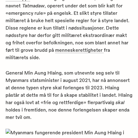
navnet
Tatmadaw
, operert under det som blir kalt for
«emergency rule» på engelsk. Et slikt styre tillater
militæret å bruke helt spesielle regler for å styre landet.
Disse reglene er kun tillatt i nødssituasjoner. Dette
nødsstyre har derfor gitt militæret ekstraordinær makt
og frihet overfor befolkningen, noe som blant annet har
ført til grove brudd på
menneskerettigheter
fra
militærets side.
General Min Aung Hlaing, som utnevnte seg selv til
Myanmars statsminister i august 2021, har nå annonsert
at denne typen styre skal forlenges til 2023. Hlaing
påstår at dette må til for å skape stabilitet i landet. Hlaing
har også lovt at «frie og rettferdige» flerpartivalg
skal
holdes i fremtiden, noe denne forlengelsen skaper enda
mer tvil om.