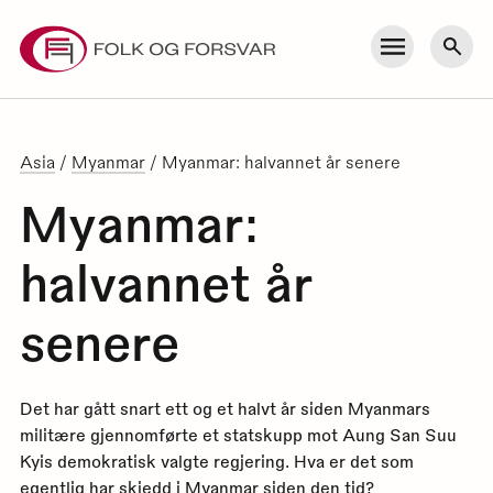
Skip
to
Meny
Søk
content
Asia
/
Myanmar
/
Myanmar: halvannet år senere
Myanmar:
halvannet år
senere
Det har gått snart ett og et halvt år siden Myanmars
militære gjennomførte et statskupp mot Aung San Suu
Kyis demokratisk valgte regjering. Hva er det som
egentlig har skjedd i Myanmar siden den tid?