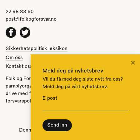
22 98 83 60
post@folkogforsvar.no
Facebook
Twitter
Sikkerhetspolitisk leksikon
Om oss
×
Kontakt oss
Meld deg på nyhetsbrev
Folk og Forsvar er en partipolitisk nøytral
Vil du få med deg siste nytt fra oss?
paraplyorganisasjon opprettet av Stortinget i 1951 for å
Meld deg på vårt nyhetsbrev.
drive med folkeopplysning om norsk sikkerhets- og
E-post
forsvarspolitikk.
Til toppen
Denne nettsiden bruker
informasjonskapsler
.