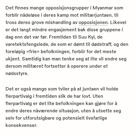
Det finnes mange opposisjonsgrupper i Myanmar som
forblir nådeløse i deres kamp mot militærjuntaen, til
tross deres grove mishandling av
opposisjonen
. Likevel
er det langt mindre engasjement bak disse gruppene i
dag enn det var før. Fremtiden til Suu Kyi, de
varetektsfengslede, de som er dømt til dødstraff, og den
foreløpig «frie» befolkningen, forblir for det meste
ukjent. Samtidig kan man tenke seg at lite vil endre seg
dersom militæret fortsetter å operere under et
nødsstyre.
Det er også mange som tviler på at juntaen vil holde
flerpartivalg i fremtiden slik de har lovt. Uten
flerpartivalg er det lite befolkningen kan gjøre for å
endre deres nåværende situasjon, uten å utsette seg
selv for utforutsigbare og potensielt livsfarlige
konsekvenser.