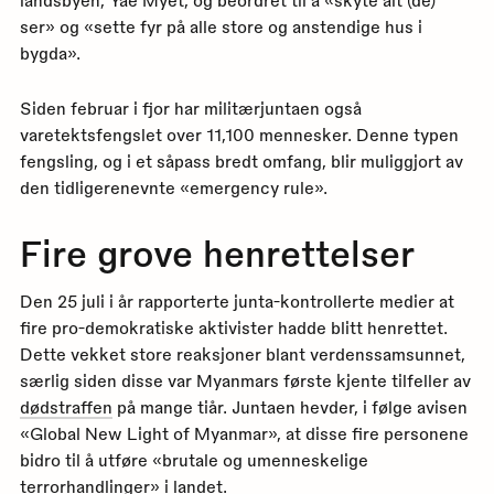
landsbyen, Yae Myet, og beordret til å «skyte alt (de)
ser» og «sette fyr på alle store og anstendige hus i
bygda».
Siden februar i fjor har militærjuntaen også
varetektsfengslet over 11,100 mennesker. Denne typen
fengsling, og i et såpass bredt omfang, blir muliggjort av
den tidligerenevnte «emergency rule».
Fire grove henrettelser
Den 25 juli i år rapporterte junta-kontrollerte medier at
fire pro-demokratiske aktivister hadde blitt henrettet.
Dette vekket store reaksjoner blant verdenssamsunnet,
særlig siden disse var Myanmars første kjente tilfeller av
dødstraffen
på mange tiår. Juntaen hevder, i følge avisen
«Global New Light of Myanmar», at disse fire personene
bidro til å utføre «brutale og umenneskelige
terrorhandlinger» i landet.