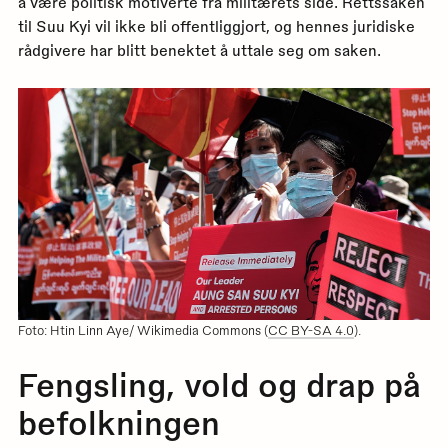
å være politisk motiverte fra militærets side. Rettssaken
til Suu Kyi vil ikke bli offentliggjort, og hennes juridiske
rådgivere har blitt benektet å uttale seg om saken.
Foto: Htin Linn Aye/ Wikimedia Commons (
CC BY-SA 4.0
).
Fengsling, vold og drap på
befolkningen