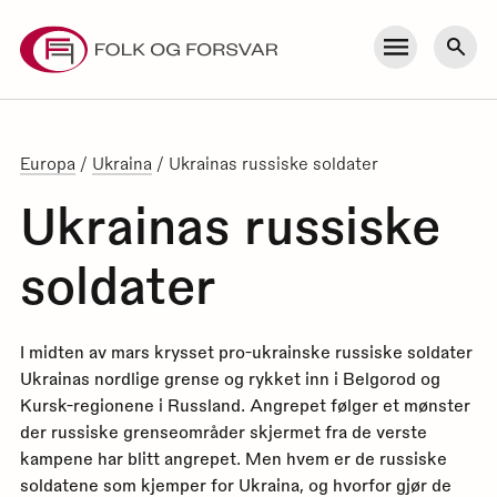
Skip
to
Meny
Søk
content
Europa
/
Ukraina
/
Ukrainas russiske soldater
Ukrainas russiske
soldater
I midten av mars krysset pro-ukrainske russiske soldater
Ukrainas nordlige grense og rykket inn i Belgorod og
Kursk-regionene i Russland. Angrepet følger et mønster
der russiske grenseområder skjermet fra de verste
kampene har blitt angrepet. Men hvem er de russiske
soldatene som kjemper for Ukraina, og hvorfor gjør de