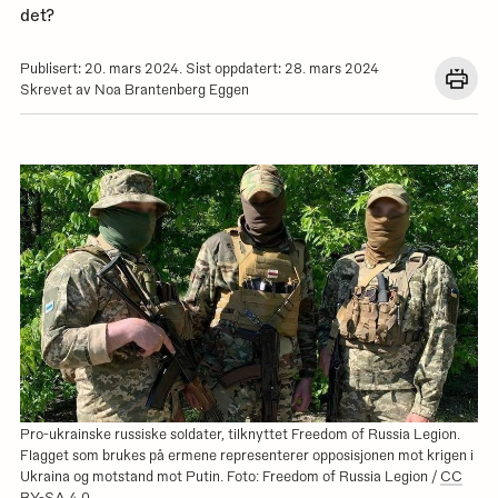
det?
Publisert: 20. mars 2024. Sist oppdatert: 28. mars 2024
Åpn
Skrevet av Noa Brantenberg Eggen
en
dial
med
utskr
for
denn
siden
Pro-ukrainske russiske soldater, tilknyttet Freedom of Russia Legion.
Flagget som brukes på ermene representerer opposisjonen mot krigen i
Ukraina og motstand mot Putin. Foto: Freedom of Russia Legion /
CC
BY-SA 4.0