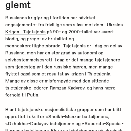
glemt
Russlands krigføring i fortiden har påvirket
engasjementet fra frivillige som slåss mot dem i Ukraina.
Krigen i Tsjetsjenia
på 90- og 2000-tallet var svært
blodig, og preget av brutalitet og
menneskerettighetsbrudd. Tsjetsjenia er i dag en del av
Russland, men har en stor grad av autonomi og
selvbestemmelsesrett. I dag er det mange tsjetsjenere
som tjenestegjør i den russiske hæren, men mange
flyktet også som et resultat av krigen i Tsjetsjenia.
Mange av disse er misfornøyde med den sittende
tsjetsjenske lederen Ramzan Kadyrov, og hans nære
forhold til Putin.
Blant tsjetsjenske nasjonalistiske grupper som har blitt
opprettet i eksil er «Sheikh-Manzur battaljonen»,
«Dzhokhar-Dudayev bataljonen» og «Seperate-Special-
Purpose bataljonen». Flere av tsjetsjenerne på ukrainsk