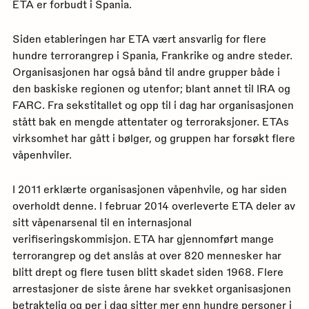
ETA er forbudt i Spania.
Siden etableringen har ETA vært ansvarlig for flere
hundre terrorangrep i Spania, Frankrike og andre steder.
Organisasjonen har også bånd til andre grupper både i
den baskiske regionen og utenfor; blant annet til IRA og
FARC. Fra sekstitallet og opp til i dag har organisasjonen
stått bak en mengde attentater og terroraksjoner. ETAs
virksomhet har gått i bølger, og gruppen har forsøkt flere
våpenhviler.
I 2011 erklærte organisasjonen våpenhvile, og har siden
overholdt denne. I februar 2014 overleverte ETA deler av
sitt våpenarsenal til en internasjonal
verifiseringskommisjon. ETA har gjennomført mange
terrorangrep og det anslås at over 820 mennesker har
blitt drept og flere tusen blitt skadet siden 1968. Flere
arrestasjoner de siste årene har svekket organisasjonen
betraktelig og per i dag sitter mer enn hundre personer i