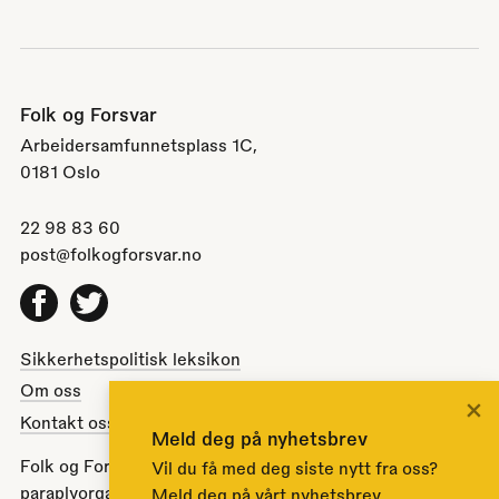
Folk og Forsvar
Arbeidersamfunnetsplass 1C,
0181 Oslo
22 98 83 60
post@folkogforsvar.no
Facebook
Twitter
Sikkerhetspolitisk leksikon
Om oss
×
Kontakt oss
Meld deg på nyhetsbrev
Folk og Forsvar er en partipolitisk nøytral
Vil du få med deg siste nytt fra oss?
paraplyorganisasjon opprettet av Stortinget i 1951 for å
Meld deg på vårt nyhetsbrev.