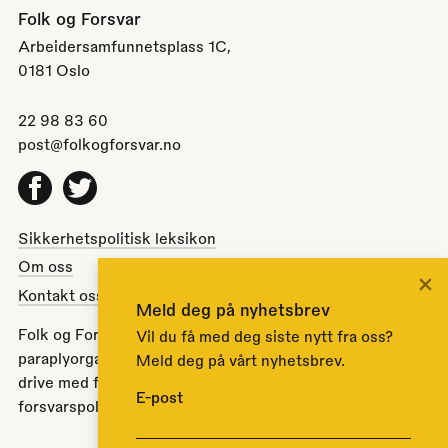
Folk og Forsvar
Arbeidersamfunnetsplass 1C,
0181 Oslo
22 98 83 60
post@folkogforsvar.no
Facebook
Twitter
Sikkerhetspolitisk leksikon
Om oss
×
Kontakt oss
Meld deg på nyhetsbrev
Folk og Forsvar er en partipolitisk nøytral
Vil du få med deg siste nytt fra oss?
paraplyorganisasjon opprettet av Stortinget i 1951 for å
Meld deg på vårt nyhetsbrev.
drive med folkeopplysning om norsk sikkerhets- og
E-post
forsvarspolitikk.