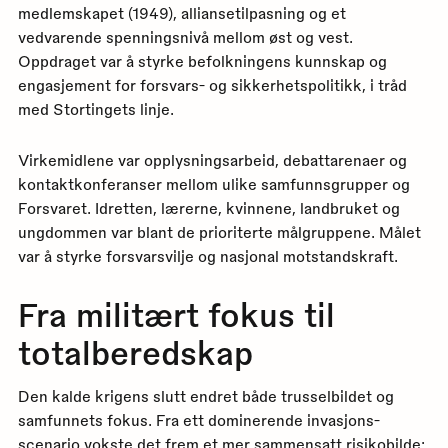
medlemskapet (1949), alliansetilpasning og et
vedvarende spenningsnivå mellom øst og vest.
Oppdraget var å styrke befolkningens kunnskap og
engasjement for forsvars- og sikkerhetspolitikk, i tråd
med Stortingets linje.
Virkemidlene var opplysningsarbeid, debattarenaer og
kontaktkonferanser mellom ulike samfunnsgrupper og
Forsvaret. Idretten, lærerne, kvinnene, landbruket og
ungdommen var blant de prioriterte målgruppene. Målet
var å styrke forsvarsvilje og nasjonal motstandskraft.
Fra militært fokus til
totalberedskap
Den kalde krigens slutt endret både trusselbildet og
samfunnets fokus. Fra ett dominerende invasjons­
scenario vokste det frem et mer sammensatt risikobilde: