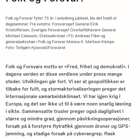
Folk og Forsvar fyller 75 år. I anledning jubileet, ble det holdt et
dagsseminar. Fra venstre: Forsvarssjef General Eirik
Kristoffersen, Sveriges forsvarssjef Överbefälhavare General
Michael Claesson, Statssekretær i FD Andreas Flåm og
generalsekretær i Folk og Forsvar Monica K. Mattson Kämpe.
Foto: Torbjørn Kjosvold/Forsvaret
Folk og Forsvars motto er «Fred, frihet og demokrati». I
dagens verden er disse verdiene under press mange
steder. Utviklingen går fort. Vi ser at geopolitikken er
tilbake for fullt, og stormaktsrivaliseringen preger det
internasjonale samarbeidsklimaet. Vi har igjen krig i
Europa, og det ser ikke ut til å være noen snarlig løsning
i sikte. Sammensatte trusler preger også dagliglivet i
større og mindre grad, gjennom påvirkningsoperasjoner,
forsøk på å forstyrre flytrafikk gjennom droner og GPS-
jamming, og stadige forsøk på cyberangrep. Rask