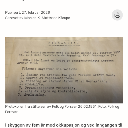
Publisert: 27. februar 2026
Åpn
Skrevet av Monica K. Mattsson Kämpe
en
dial
med
utskr
for
denn
siden
Protokollen fra stiftelsen av Folk og Forsvar 26.02.1951. Foto: Folk og
Forsvar
I skyggen av fem år med okkupasjon og ved inngangen til