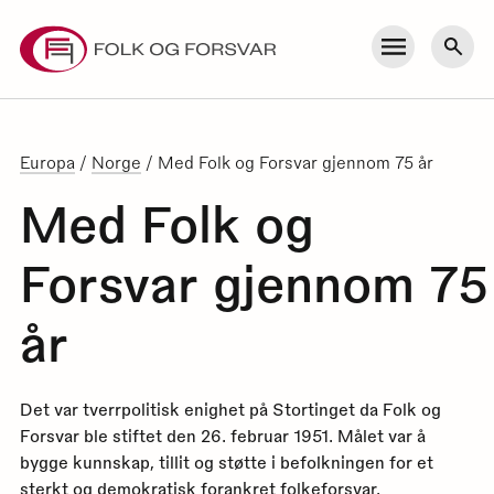
Skip
to
Meny
Søk
content
Europa
/
Norge
/
Med Folk og Forsvar gjennom 75 år
Med Folk og
Forsvar gjennom 75
år
Det var tverrpolitisk enighet på Stortinget da Folk og
Forsvar ble stiftet den 26. februar 1951. Målet var å
bygge kunnskap, tillit og støtte i befolkningen for et
sterkt og demokratisk forankret folkeforsvar.