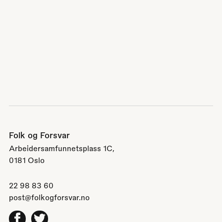
Folk og Forsvar
Arbeidersamfunnetsplass 1C,
0181 Oslo
22 98 83 60
post@folkogforsvar.no
Facebook
Twitter