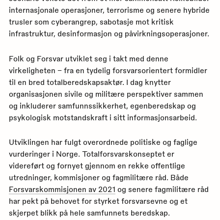
internasjonale operasjoner, terrorisme og senere hybride
trusler som cyberangrep, sabotasje mot kritisk
infrastruktur, desinformasjon og påvirkningsoperasjoner.
Folk og Forsvar utviklet seg i takt med denne
virkeligheten – fra en tydelig forsvarsorientert formidler
til en bred totalberedskapsaktør. I dag knytter
organisasjonen sivile og militære perspektiver sammen
og inkluderer samfunnssikkerhet, egenberedskap og
psykologisk motstandskraft i sitt informasjonsarbeid.
Utviklingen har fulgt overordnede politiske og faglige
vurderinger i Norge. Totalforsvarskonseptet er
videreført og fornyet gjennom en rekke offentlige
utredninger, kommisjoner og fagmilitære råd. Både
Forsvarskommisjonen av 2021
og senere fagmilitære råd
har pekt på behovet for styrket forsvarsevne og et
skjerpet blikk på hele samfunnets beredskap.