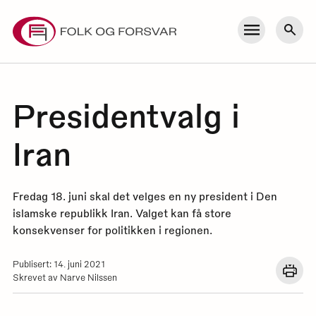
Skip
to
Meny
Søk
content
Presidentvalg i
Iran
Fredag 18. juni skal det velges en ny president i Den
islamske republikk Iran. Valget kan få store
konsekvenser for politikken i regionen.
Publisert: 14. juni 2021
Åpn
Skrevet av Narve Nilssen
en
dial
med
utskr