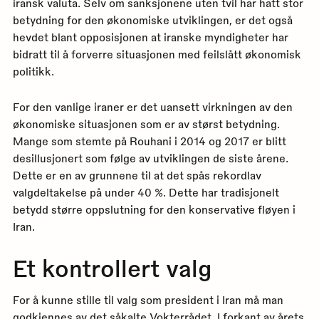
iransk valuta. Selv om sanksjonene uten tvil har hatt stor
betydning for den økonomiske utviklingen, er det også
hevdet blant opposisjonen at iranske myndigheter har
bidratt til å forverre situasjonen med feilslått økonomisk
politikk.
For den vanlige iraner er det uansett virkningen av den
økonomiske situasjonen som er av størst betydning.
Mange som stemte på Rouhani i 2014 og 2017 er blitt
desillusjonert som følge av utviklingen de siste årene.
Dette er en av grunnene til at det spås rekordlav
valgdeltakelse på under 40 %. Dette har tradisjonelt
betydd større oppslutning for den konservative fløyen i
Iran.
Et kontrollert valg
For å kunne stille til valg som president i Iran må man
godkjennes av det såkalte Vokterrådet. I forkant av årets