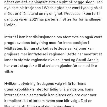
håpet om å få gjeninnført avtalen økt på begge sider
. Den
nye administrasjonen i Washington har vært tydelig på at
målet er å få i stand en ny enighet. Prosessen kom fort i
gang og våren 2021 har partene møttes for forhandlinger
i Wien.
Internt i Iran har diskusjonene om atomavtalen også vært
preget av dens betydning med for Irans posisjon i
Midtøsten
. Et Iran styrket av lettede sanksjoner kan
projisere mer innflytelse i regionen. Dette har medført at
landets største regionale rivaler,
Israel
og
Saudi-Arabia
,
har vært skeptiske til at avtalen gjeninnføres med like
vilkår.
Hvilken betydning fredagens valg vil få for Irans
utenrikspolitikk er det for tidlig til å si noe om. Irans
internasjonale samarbeid kan gjøres enklere eller mer
komplisert alt ettersom hvem som blir valgt. Det er
likevel verdt å huske at den overordnede