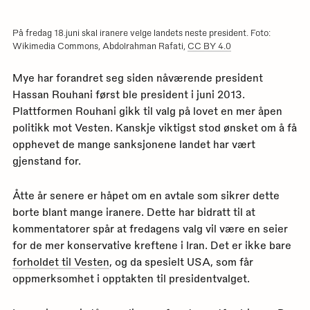
for
denn
siden
På fredag 18.juni skal iranere velge landets neste president. Foto:
Wikimedia Commons, Abdolrahman Rafati,
CC BY 4.0
Mye har forandret seg siden nåværende president
Hassan Rouhani først ble president i juni 2013.
Plattformen Rouhani gikk til valg på lovet en mer åpen
politikk mot Vesten. Kanskje viktigst stod ønsket om å få
opphevet de mange sanksjonene landet har vært
gjenstand for.
Åtte år senere er håpet om en avtale som sikrer dette
borte blant mange iranere. Dette har bidratt til at
kommentatorer spår at fredagens valg vil være en seier
for de mer konservative kreftene i Iran. Det er ikke bare
forholdet til Vesten
, og da spesielt USA, som får
oppmerksomhet i opptakten til presidentvalget.