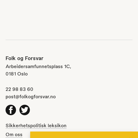
Folk og Forsvar
Arbeidersamfunnetsplass 1C,
0181 Oslo
22 98 83 60
post@folkogforsvar.no
Facebook
Twitter
Sikkerhetspolitisk leksikon
Om oss