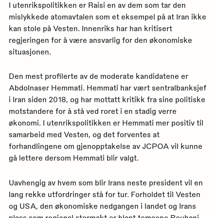
I utenrikspolitikken er Raisi en av dem som tar den
mislykkede atomavtalen som et eksempel på at Iran ikke
kan stole på Vesten. Innenriks har han kritisert
regjeringen for å være ansvarlig for den økonomiske
situasjonen.
Den mest profilerte av de moderate kandidatene er
Abdolnaser Hemmati. Hemmati har vært sentralbanksjef
i Iran siden 2018, og har mottatt kritikk fra sine politiske
motstandere for å stå ved roret i en stadig verre
økonomi. I utenrikspolitikken er Hemmati mer positiv til
samarbeid med Vesten, og det forventes at
forhandlingene om gjenopptakelse av JCPOA vil kunne
gå lettere dersom Hemmati blir valgt.
Uavhengig av hvem som blir Irans neste president vil en
lang rekke utfordringer stå for tur. Forholdet til Vesten
og USA, den økonomiske nedgangen i landet og Irans
plass som regional stormakt er blant temaene Rouhani