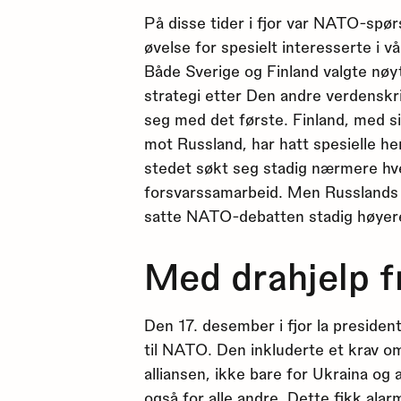
På disse tider i fjor var NATO-spø
øvelse for spesielt interesserte i 
Både Sverige og Finland valgte nøyt
strategi etter Den andre verdenskri
seg med det første. Finland, med s
mot Russland, har hatt spesielle hen
stedet søkt seg stadig nærmere hver
forsvarssamarbeid. Men Russlands 
satte NATO-debatten stadig høyer
Med drahjelp f
Den 17. desember i fjor la presiden
til NATO. Den inkluderte et krav o
alliansen, ikke bare for Ukraina og 
også for alle andre. Dette fikk alar