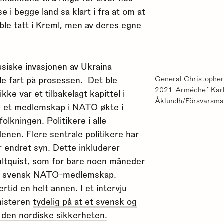
e i begge land sa klart i fra at om at
 ble tatt i Kreml, men av deres egne
ssiske invasjonen av Ukraina
 ble fart på prosessen. Det ble
General Christopher 
2021. Arméchef Karl
kke var et tilbakelagt kapittel i
Åklundh/Försvarsma
m et medlemskap i NATO økte i
lkningen. Politikere i alle
enen. Flere sentrale politikere har
r endret syn. Dette inkluderer
ultquist, som for bare noen måneder
 et svensk NATO-medlemskap.
rtid en helt annen. I et intervju
nisteren
tydelig på at et svensk og
den nordiske sikkerheten.