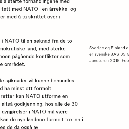
s å starte forhandlingene med
 tett med NATO i en årrekke, og
er med å ta skrittet over i
 i NATO til en søknad fra de to
emokratiske land, med sterke
Sverige og Finland 
er svenske JAS 39 G
i noen pågående konflikter som
Juncture i 2018. Fo
ke området.
le søknader vil kunne behandles
d ha minst ett formelt
Deretter kan NATO utforme en
g, altså godkjenning, hos alle de 30
e avgjørelser i NATO må være
 kan de nye landene formelt tre inn i
es de da også av