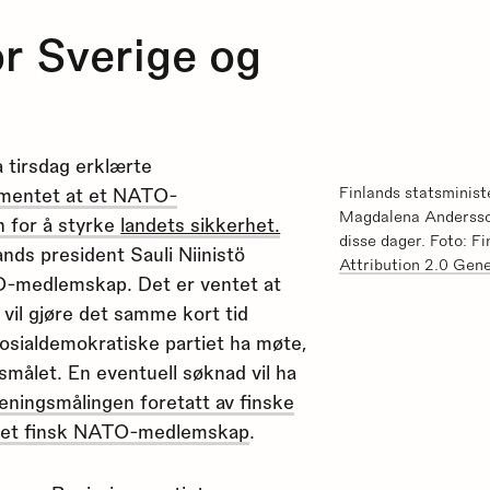
or Sverige og
 tirsdag erklærte
lamentet at et NATO-
Finlands statsminist
Magdalena Andersso
 for å styrke
landets sikkerhet.
disse dager. Foto: F
ands president Sauli Niinistö
Attribution 2.0 Gen
TO-medlemskap. Det er ventet at
vil gjøre det samme kort tid
sosialdemokratiske partiet ha møte,
rsmålet. En eventuell søknad vil ha
eningsmålingen foretatt av finske
e et finsk NATO-medlemskap
.