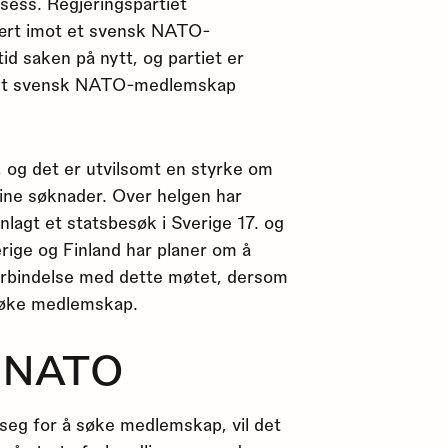
osess. Regjeringspartiet
vært imot et svensk NATO-
d saken på nytt, og partiet er
på et svensk NATO-medlemskap
t, og det er utvilsomt en styrke om
ine søknader. Over helgen har
anlagt et statsbesøk i Sverige 17. og
rige og Finland har planer om å
orbindelse med dette møtet, dersom
søke medlemskap.
i NATO
eg for å søke medlemskap, vil det