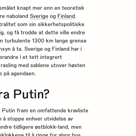
rsmålet knapt mer enn en teoretisk
våre naboland
Sverige
og
Finland
.
ralitet som sin sikkerhetspolitiske
g, og få trodde at dette ville endre
in turbulente 1300 km lange grense
syn å ta. Sverige og Finland har i
andre i et tett integrert
rasling med sablene utover høsten
e på agendaen.
ra Putin?
t Putin fram en omfattende kravliste
m å stoppe enhver utvidelse av
andre tidligere østblokk-land, men
mklokkene til å ringe for alvor hos