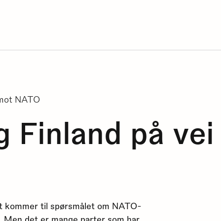
i mot NATO
g Finland på vei
et kommer til spørsmålet om NATO-
. Men det er mange parter som har