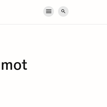
Meny
Søk
 mot