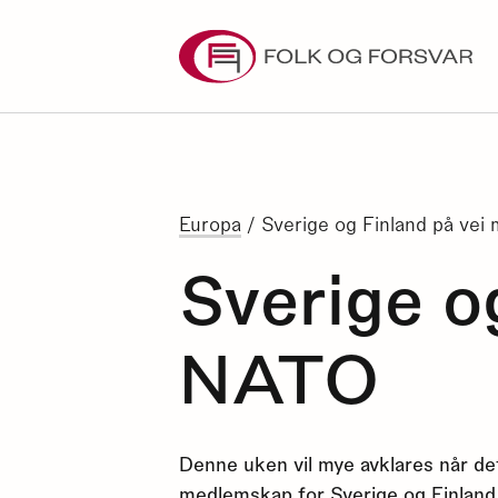
Skip
to
content
Europa
/
Sverige og Finland på ve
Sverige o
NATO
Denne uken vil mye avklares når d
medlemskap for Sverige og Finland