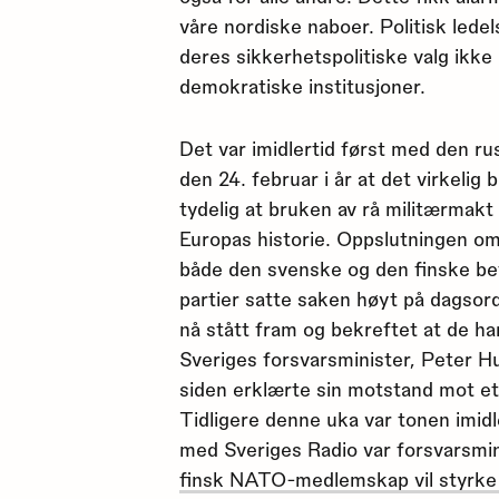
våre nordiske naboer. Politisk ledels
deres sikkerhetspolitiske valg ikke
demokratiske institusjoner.
Det var imidlertid først med den ru
den 24. februar i år at det virkelig
tydelig at bruken av rå militærmakt i
Europas historie. Oppslutningen o
både den svenske og den finske befo
partier satte saken høyt på dagsord
nå stått fram og bekreftet at de ha
Sveriges forsvarsminister, Peter H
siden erklærte sin motstand mot
Tidligere denne uka var tonen imidle
med Sveriges Radio var forsvarsmi
finsk NATO-medlemskap vil styrke 