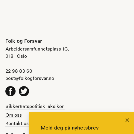
Folk og Forsvar
Arbeidersamfunnetsplass 1C,
0181 Oslo
22 98 83 60
post@folkogforsvar.no
Facebook
Twitter
Sikkerhetspolitisk leksikon
Om oss
×
Kontakt oss
Meld deg på nyhetsbrev