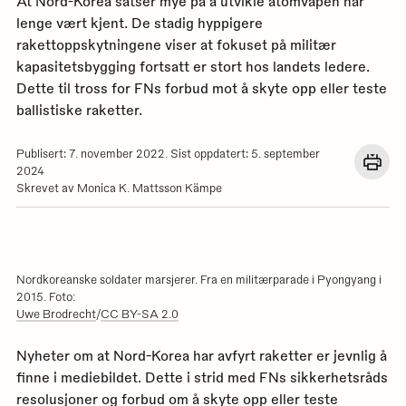
At Nord-Korea satser mye på å utvikle atomvåpen har
lenge vært kjent. De stadig hyppigere
rakettoppskytningene viser at fokuset på militær
kapasitetsbygging fortsatt er stort hos landets ledere.
Dette til tross for FNs forbud mot å skyte opp eller teste
ballistiske raketter.
Publisert: 7. november 2022. Sist oppdatert: 5. september
Åpn
2024
en
Skrevet av Monica K. Mattsson Kämpe
dial
med
utskr
for
denn
siden
Nordkoreanske soldater marsjerer. Fra en militærparade i Pyongyang i
2015. Foto:
Uwe Brodrecht
/
CC BY-SA 2.0
Nyheter om at Nord-Korea har avfyrt raketter er jevnlig å
finne i mediebildet. Dette i strid med FNs sikkerhetsråds
resolusjoner og forbud om å skyte opp eller teste