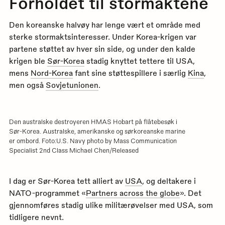
Forholdet til stormaktene
Den koreanske halvøy har lenge vært et område med
sterke stormaktsinteresser. Under Korea-krigen var
partene støttet av hver sin side, og under den kalde
krigen ble
Sør-Korea
stadig knyttet tettere til USA,
mens
Nord-Korea
fant sine støttespillere i særlig
Kina
,
men også
Sovjetunionen
.
Den australske destroyeren HMAS Hobart på flåtebesøk i
Sør-Korea. Australske, amerikanske og sørkoreanske marine
er ombord. Foto:U.S. Navy photo by Mass Communication
Specialist 2nd Class Michael Chen/Released
I dag er Sør-Korea tett alliert av
USA
, og deltakere i
NATO-programmet «
Partners across the globe
». Det
gjennomføres stadig ulike militærøvelser med USA, som
tidligere nevnt.