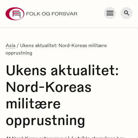
Skip
to
Meny
Søk
content
Asia
/
Ukens aktualitet: Nord-Koreas militære
opprustning
Ukens aktualitet:
Nord-Koreas
militære
opprustning