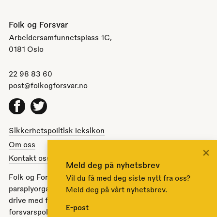
Folk og Forsvar
Arbeidersamfunnetsplass 1C,
0181 Oslo
22 98 83 60
post@folkogforsvar.no
Facebook
Twitter
Sikkerhetspolitisk leksikon
Om oss
×
Kontakt oss
Meld deg på nyhetsbrev
Folk og Forsvar er en partipolitisk nøytral
Vil du få med deg siste nytt fra oss?
paraplyorganisasjon opprettet av Stortinget i 1951 for å
Meld deg på vårt nyhetsbrev.
drive med folkeopplysning om norsk sikkerhets- og
E-post
forsvarspolitikk.