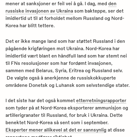
mener at sanksjoner er feil vei å gå. I dag, med
den
russiske invasjonen av Ukraina
som bakteppe, ser det
imidlertid ut til at forholdet mellom Russland og Nord-
Korea har blitt tettere.
Det er ikke mange land som har støttet Russland i den
pågående krigføringen mot Ukraina. Nord-Korea har
imidlertid vært blant en håndfull land som har stemt nei
til FNs resolusjoner som har fordømt invasjonen,
sammen med Belarus, Syria, Eritrea og Russland selv.
De valgte også å anerkjenne de russiskokkuperte
områdene Donetsk og Luhansk som selvstendige stater.
I det siste har det også kommet
etterretningsrapporter
som tyder på at Nord-Korea eksporterer ammunisjon og
artillerigranater til Russland, for bruk i Ukraina. Dette
benektet Nord-Korea så sent som i september.
Eksperter mener allikevel at det er sannsynlig
at disse
rapportene medfører riktighet.