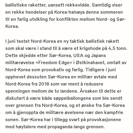
ballistiske raketter, uansett rekkevidde. Samtidig viser
en rekke hendelser på Korea-halvøya denne sommeren
til en farlig utvikling for konflikten mellom Nord- og Sør-
Korea.
I juni testet Nord-Korea en ny taktisk ballistisk rakett
som skal være i stand til å være et krigshode på 4,5 tonn.
Dette skjedde etter Sør-Korea, USA og Japans
militærøvelse «Freedom Edge» i Østkinahavet, omtalt av
Nord-Korea som provokativ og farlig. Tidligere i juni
opphevet dessuten Sør-Korea en militær avtale med
Nord-Korea fra 2018 som var ment å redusere
spenningen mellom de to landene. Årsaken til dette er
diskutert å være både søppelballongene som ble sendt
over grensen fra Nord-Korea, og et ønske fra Sør-Korea
om å gjenoppta de militære øvelsene nær den kampfrie
sonen. Sør-Korea har i tillegg svart på provokasjonene
med høytalere med propaganda langs grensen.