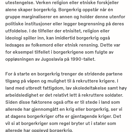
utestengelse. Verken religion eller etniske forskjeller
alene skaper borgerkrig. Borgerkrig oppstår når én
gruppe marginaliserer en annen og holder denne utenfor
politiske institusjoner eller legger begrensning på deres
utfoldelse. I de tilfeller der etnisitet, religion eller
ideologi spiller inn, kan imidlertid borgerkrig også
ledsages av folkemord eller etnisk rensning. Dette var
for eksempel tilfellet i borgerkrigene som fulgte av
oppløsningen av Jugoslavia på 1990-tallet.
For å starte en borgerkrig trenger de stridende partene
tilgang på våpen og mulighet til å rekruttere krigere. I
land med utbredt fattigdom, lav skoledeltakelse samt høy
arbeidsledighet er det relativt lett å rekruttere soldater.
Siden disse faktorene også ofte er til stede i land som
allerede har gjennomgått en krig eller borgerkrig, ser vi
at dagens borgerkriger ofte er gjentagende kriger. Det
vil si at borgerkriger som regel bryter ut i stater som
allerede har opplevd borgerkrig.