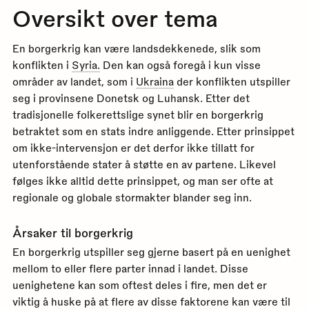
Oversikt over tema
En borgerkrig kan være landsdekkenede, slik som
konflikten i
Syria.
Den kan også foregå i kun visse
områder av landet, som i
Ukraina
der konflikten utspiller
seg i provinsene Donetsk og Luhansk. Etter det
tradisjonelle folkerettslige synet blir en borgerkrig
betraktet som en stats indre anliggende. Etter prinsippet
om ikke-intervensjon er det derfor ikke tillatt for
utenforstående stater å støtte en av partene. Likevel
følges ikke alltid dette prinsippet, og man ser ofte at
regionale og globale stormakter blander seg inn.
Årsaker til borgerkrig
En borgerkrig utspiller seg gjerne basert på en uenighet
mellom to eller flere parter innad i landet. Disse
uenighetene kan som oftest deles i fire, men det er
viktig å huske på at flere av disse faktorene kan være til