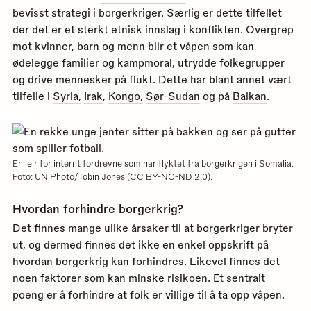
bevisst strategi i borgerkriger. Særlig er dette tilfellet
der det er et sterkt etnisk innslag i konflikten. Overgrep
mot kvinner, barn og menn blir et våpen som kan
ødelegge familier og kampmoral, utrydde folkegrupper
og drive mennesker på flukt. Dette har blant annet vært
tilfelle i
Syria,
Irak
,
Kongo,
Sør-Sudan
og på
Balkan
.
En leir for internt fordrevne som har flyktet fra borgerkrigen i Somalia.
Foto: UN Photo/Tobin Jones (CC BY-NC-ND 2.0).
Hvordan forhindre borgerkrig?
Det finnes mange ulike årsaker til at borgerkriger bryter
ut, og dermed finnes det ikke en enkel oppskrift på
hvordan borgerkrig kan forhindres. Likevel finnes det
noen faktorer som kan minske risikoen. Et sentralt
poeng er å forhindre at folk er villige til å ta opp våpen.