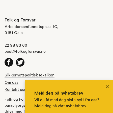
Folk og Forsvar
Arbeidersamfunnetsplass 1C,
0181 Oslo
22 98 83 60
post@folkogforsvar.no
Facebook
Twitter
Sikkerhetspolitisk leksikon
Om oss
×
Kontakt oss
Meld deg på nyhetsbrev
Folk og Forsvar er en partipolitisk nøytral
Vil du få med deg siste nytt fra oss?
paraplyorganisasjon opprettet av Stortinget i 1951 for å
Meld deg på vårt nyhetsbrev.
drive med folkeopplysning om norsk sikkerhets- og