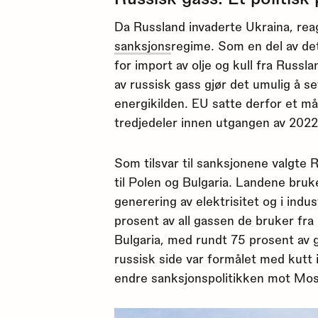
Da Russland invaderte Ukraina, re
sanksjons
regime. Som en del av det
for import av olje og kull fra Russ
av russisk gass gjør det umulig å 
energikilden. EU satte derfor et m
tredjedeler innen utgangen av 2022
Som tilsvar til sanksjonene valgte 
til Polen og Bulgaria. Landene bruke
generering av elektrisitet og i indu
prosent av all gassen de bruker fra
Bulgaria, med rundt 75 prosent av g
russisk side var formålet med kutt 
endre sanksjonspolitikken mot Mo