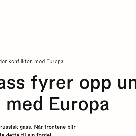
der konflikten med Europa
ass fyrer opp u
n med Europa
russisk gass. Når frontene blir
e dette til sin fordel.