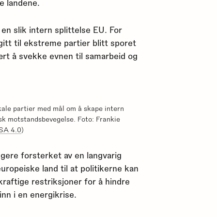
e landene.
n slik intern splittelse EU. For
tt til ekstreme partier blitt sporet
vært å svekke evnen til samarbeid og
ikale partier med mål om å skape intern
disk motstandsbevegelse. Foto: Frankie
SA 4.0
)
gere forsterket av en langvarig
europeiske land til at politikerne kan
kraftige restriksjoner for å hindre
nn i en energikrise.