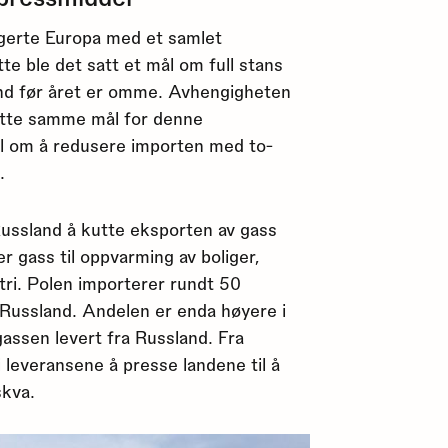
agerte Europa med et samlet
te ble det satt et mål om full stans
land før året er omme. Avhengigheten
sette samme mål for denne
ål om å redusere importen med to-
.
Russland å kutte eksporten av gass
r gass til oppvarming av boliger,
stri. Polen importerer rundt 50
 Russland. Andelen er enda høyere i
assen levert fra Russland. Fra
i leveransene å presse landene til å
skva.