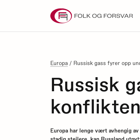
Skip
to
content
Europa
/
Russisk gass fyrer opp un
Russisk g
konflikte
Europa har lenge vært avhengig av 
stadig steilere, kan Russland utnytt