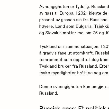
Avhengigheten er tydelig. Russlan
av gass til Europa. I 2021 kjøpte de
prosent av gassen sin fra Russland.
høyere. Land som Bulgaria, Tsjekkia
og Slovakia mottar mellom 75 og 10
Tyskland er i samme situasjon. I 2
å gradvis fase ut atomkraft. Russisk 
tomrommet som oppsto. I dag komm
Tyskland bruker fra Russland. Ette
tyske myndigheter brått se seg om et
Denne avhengigheten kan omgjøres t
Russland.
Russisk gass: Et politisk