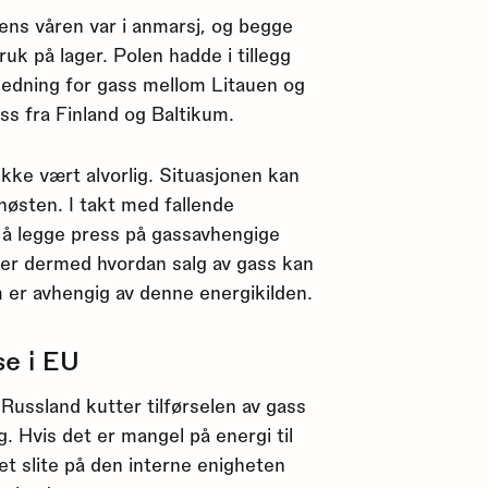
mens våren var i anmarsj, og begge
k på lager. Polen hadde i tillegg
ørledning for gass mellom Litauen og
ass fra Finland og Baltikum.
kke vært alvorlig. Situasjonen kan
 høsten. I takt med fallende
l å legge press på gassavhengige
erer dermed hvordan salg av gass kan
m er avhengig av denne energikilden.
se i EU
Russland kutter tilførselen av gass
lig. Hvis det er mangel på energi til
et slite på den interne enigheten