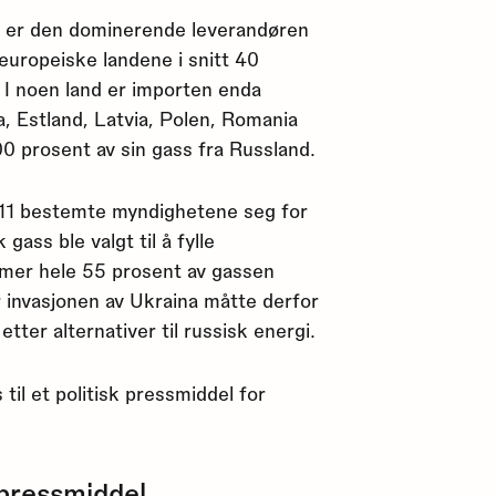
d er den dominerende leverandøren
 europeiske landene i snitt 40
 I noen land er importen enda
, Estland, Latvia, Polen, Romania
0 prosent av sin gass fra Russland.
011 bestemte myndighetene seg for
gass ble valgt til å fylle
er hele 55 prosent av gassen
r invasjonen av Ukraina måtte derfor
ter alternativer til russisk energi.
il et politisk pressmiddel for
 pressmiddel