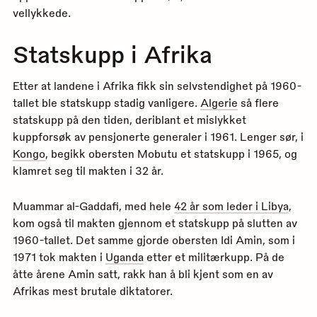
vellykkede.
Statskupp i Afrika
Etter at landene i Afrika fikk sin selvstendighet på 1960-
tallet ble statskupp stadig vanligere.
Algerie
så flere
statskupp på den tiden, deriblant et mislykket
kuppforsøk av pensjonerte generaler i 1961. Lenger sør, i
Kongo
, begikk obersten Mobutu et statskupp i 1965, og
klamret seg til makten i 32 år.
Muammar al-Gaddafi, med hele
42 år som leder i Libya
,
kom også til makten gjennom et statskupp på slutten av
1960-tallet. Det samme gjorde obersten Idi Amin, som i
1971 tok makten i
Uganda
etter et militærkupp. På de
åtte årene Amin satt, rakk han å bli kjent som en av
Afrikas mest brutale diktatorer.