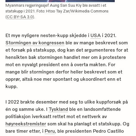
Myanmars regjeringssjef Aung San Suu Kiy ble avsatt i et
statskupp i 2021. Foto: Htoo Tay Zar/Wikimedia Commons
(
CC BY-SA 3.0
).
Et mye nyligere nesten-kupp skjedde i
USA
i 2021.
Stormingen av kongressen
ble av mange beskrevet som
et forsøk på statskupp, dog kan det argumenteres for at
hensikten bak stormingen handlet mer om å protestere
mot en nyvalgt president enn å overta makten. For
mange blir stormingen derfor heller beskrevet som et
opprør, altså noe mer spontant og ukoordinert enn et
kupp.
I 2022 brakte desember med seg to ulike kuppforsøk på
én og samme uke. I
Tyskland
ble en landsomfattende
politiaksjon iverksatt rettet mot et nettverk av
høyreekstremister
som skal ha planlagt et statskupp. Og
bare timer etter, i
Peru
, ble presidenten Pedro Castillo