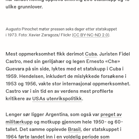
ulike grunnlover.
Augusto Pinochet møter pressen seks dager etter statskuppet
i 1973. Foto: Xavier Zaragoza/ Flickr (
CC BY-NC-ND 2.0
).
Mest oppmerksomhet fikk derimot
Cuba
. Juristen Fidel
Castro, med sin geriljahær og legen Ernesto «Che»
Guevara på sin side, lyktes med et statskupp i Cuba i
1959. Hendelsen, inkludert de mislykkede forsøkene i
1953 og 1956, vakte stor internasjonal oppmerksomhet.
Castro var i sin tid en av verdens mest profilerte
kritikere av
USAs utenrikspolitikk
.
Lenger sør ligger Argentina, som også var
preget av
militærkupp
og motkupp gjennom hele 1950- og 60-
tallet. Det samme opplevde
Brasil
, der statskuppet i
1964 førte landet inn i en voldelig periode som