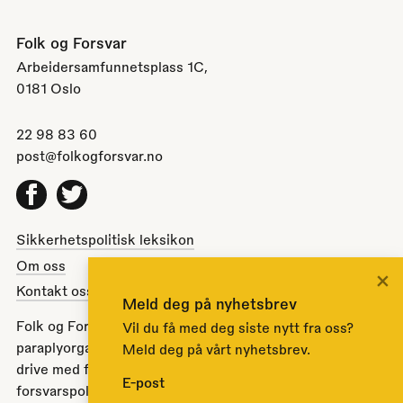
Folk og Forsvar
Arbeidersamfunnetsplass 1C,
0181 Oslo
22 98 83 60
post@folkogforsvar.no
Facebook
Twitter
Sikkerhetspolitisk leksikon
Om oss
×
Kontakt oss
Meld deg på nyhetsbrev
Folk og Forsvar er en partipolitisk nøytral
Vil du få med deg siste nytt fra oss?
paraplyorganisasjon opprettet av Stortinget i 1951 for å
Meld deg på vårt nyhetsbrev.
drive med folkeopplysning om norsk sikkerhets- og
E-post
forsvarspolitikk.