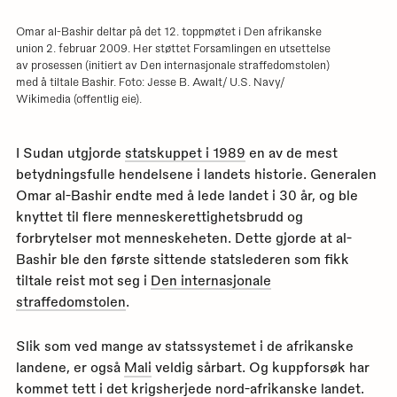
Omar al-Bashir deltar på det 12. toppmøtet i Den afrikanske
union 2. februar 2009. Her støttet Forsamlingen en utsettelse
av prosessen (initiert av Den internasjonale straffedomstolen)
med å tiltale Bashir. Foto: Jesse B. Awalt/ U.S. Navy/
Wikimedia (offentlig eie).
I Sudan utgjorde
statskuppet i 1989
en av de mest
betydningsfulle hendelsene i landets historie. Generalen
Omar al-Bashir endte med å lede landet i 30 år, og ble
knyttet til flere menneskerettighetsbrudd og
forbrytelser mot menneskeheten. Dette gjorde at al-
Bashir ble den første sittende statslederen som fikk
tiltale reist mot seg i
Den internasjonale
straffedomstolen
.
Slik som ved mange av statssystemet i de afrikanske
landene, er også
Mali
veldig sårbart. Og kuppforsøk har
kommet tett i det krigsherjede nord-afrikanske landet.