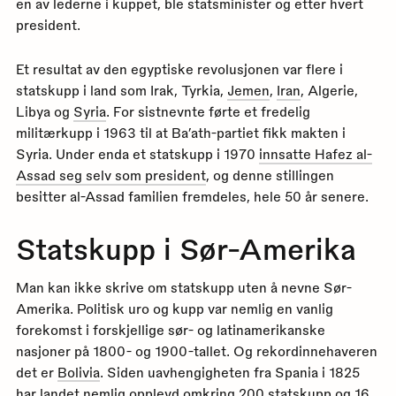
en av lederne i kuppet, ble statsminister og etter hvert
president.
Et resultat av den egyptiske revolusjonen var flere i
statskupp i land som Irak, Tyrkia,
Jemen
,
Iran
, Algerie,
Libya og
Syria
. For sistnevnte førte et fredelig
militærkupp i 1963 til at Ba’ath-partiet fikk makten i
Syria. Under enda et statskupp i 1970
innsatte Hafez al-
Assad seg selv som president
, og denne stillingen
besitter al-Assad familien fremdeles, hele 50 år senere.
Statskupp i Sør-Amerika
Man kan ikke skrive om statskupp uten å nevne Sør-
Amerika. Politisk uro og kupp var nemlig en vanlig
forekomst i forskjellige sør- og latinamerikanske
nasjoner på 1800- og 1900-tallet. Og rekordinnehaveren
det er
Bolivia
. Siden uavhengigheten fra Spania i 1825
har landet nemlig opplevd omkring 200 statskupp og 16