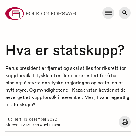
Skip
to
Meny
Søk
content
Hva er statskupp?
Perus president er fjernet og skal stilles for riksrett for
kuppforsøk. I Tyskland er flere er arrestert for å ha
planlagt å styrte den tyske regjeringen og sette inn et
nytt styre. Og myndighetene i Kazakhstan hevder at de
avverget et kuppforsøk i november. Men, hva er egentlig
et statskupp?
Publisert: 13. desember 2022
Åpn
Skrevet av Maiken Auvi Raaen
en
dial