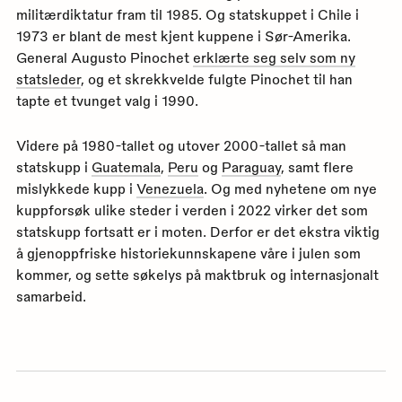
militærdiktatur fram til 1985. Og statskuppet i Chile i
1973 er blant de mest kjent kuppene i Sør-Amerika.
General Augusto Pinochet
erklærte seg selv som ny
statsleder
, og et skrekkvelde fulgte Pinochet til han
tapte et tvunget valg i 1990.
Videre på 1980-tallet og utover 2000-tallet så man
statskupp i
Guatemala
,
Peru
og
Paraguay
, samt flere
mislykkede kupp i
Venezuela
. Og med nyhetene om nye
kuppforsøk ulike steder i verden i 2022 virker det som
statskupp fortsatt er i moten. Derfor er det ekstra viktig
å gjenoppfriske historiekunnskapene våre i julen som
kommer, og sette søkelys på maktbruk og internasjonalt
samarbeid.