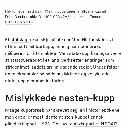
Høyforrederi-rettssak i 1924, mot deltagerne i ølkjellerkuppet.
Foto: Bundesarchiv, Bild 102-00344A/ Heinrich Hoffmann
(
CC-BY-SA 3.0
).
Et
statskupp
kan skje på ulike måter. Historisk har vi
oftest sett militærkupp, nemlig når noen bruker
militæret for å ta makten. Men statskupp kan også være
at statsoverhodet i et land iverksetter endringer som
strider imot landets grunnleggende regler. Under følger
noen eksempler på både mislykkede og vellykkede
statskupp gjennom historien.
Mislykkede nesten-kupp
Mange kuppforsøk har skrevet seg inn i historiebøkene,
men det aller mest kjente nesten-kuppet er nok
ølkjellerkuppet i 1923. Det tyske
nazistpartiet NSDAP
,