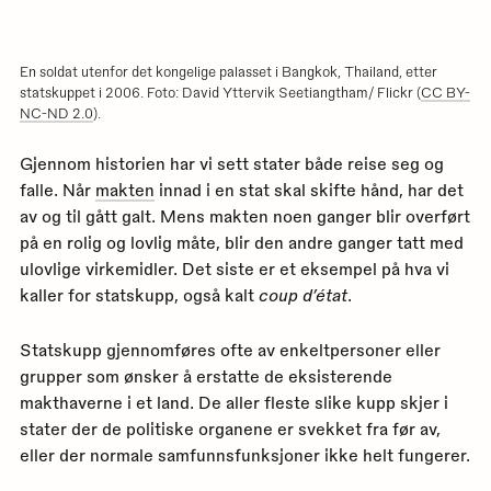
med
utskr
for
denn
siden
En soldat utenfor det kongelige palasset i Bangkok, Thailand, etter
statskuppet i 2006. Foto: David Yttervik Seetiangtham/ Flickr (
CC BY-
NC-ND 2.0
).
Gjennom historien har vi sett stater både reise seg og
falle. Når
makten
innad i en stat skal skifte hånd, har det
av og til gått galt. Mens makten noen ganger blir overført
på en rolig og lovlig måte, blir den andre ganger tatt med
ulovlige virkemidler. Det siste er et eksempel på hva vi
kaller for statskupp, også kalt
coup d’état
.
Statskupp gjennomføres ofte av enkeltpersoner eller
grupper som ønsker å erstatte de eksisterende
makthaverne i et land. De aller fleste slike kupp skjer i
stater der de politiske organene er svekket fra før av,
eller der normale samfunnsfunksjoner ikke helt fungerer.