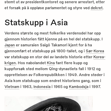
stemt ut av presidentkontoret og senere arrestert, etter
et forsøk på å oppløse parlamentet og styre ved
dekret
.
Statskupp i Asia
Verdens største og mest folkerike verdensdel har opp
gjennom historien fått kjenne på en hel del statskupp. I
Japan
er samuraien Saig­ō Takamori kjent for å ha
gjennomført et statskupp på 1800-tallet, og i
Sør-Korea
var statskupp en stor del av landets historie etter
Korea-
krigen
. Hos nabolandet
Kina
fant flere kupp og
kuppforsøk sted mellom Qing-dynastiets fall i 1912 og
opprettelsen av Folkerepublikken i 1949. Andre steder i
Asia kom statskupp som endret historiens gang, som i
Vietnam
i 1963,
Indonesia
i 1965 og
Kambodsja
i 1997.