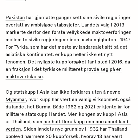
Pakistan
har gjentatte ganger sett sine sivile regjeringer
overtatt av ambisiøse stabssjefer. Landets valg i 2013
markerte derfor den første vellykkede maktoverføringen
mellom to sivile regjeringer siden uavhengigheten i 1947.
For Tyrkia, som har det meste av landarealet sitt på det
asiatiske kontinentet, er kupp heller ikke et nytt
fenomen. Det nyligste kuppforsøket fant sted i 2016, da
en fraksjon i det tyrkiske militæret
prøvde seg på en
maktovertakelse
.
Og statskupp i Asia kan ikke forklares uten å nevne
Myanmar
, hvor kupp har vært en vanlig virksomhet, også
da landet het Burma. Både 1962 og 2021 er kjente år for
militære statskupp i landet. Men kongen av kupp i Asia
er Thailand, som
har hatt flere kupp enn noe annet land i
verden
. Siden landets nye grunnlov i 1932 har Thailand
opplevd nærmere 20 kuppforsøk, hvorav 13 har vært