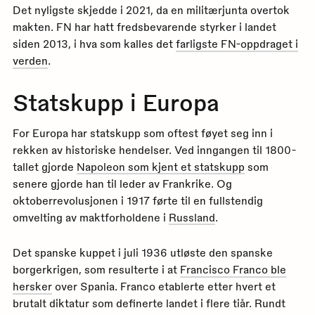
Det nyligste skjedde i 2021, da en militærjunta overtok
makten. FN har hatt fredsbevarende styrker i landet
siden 2013, i hva som kalles det
farligste FN-oppdraget i
verden
.
Statskupp i Europa
For Europa har statskupp som oftest føyet seg inn i
rekken av historiske hendelser. Ved inngangen til 1800-
tallet gjorde
Napoleon som kjent et statskupp
som
senere gjorde han til leder av Frankrike. Og
oktoberrevolusjonen i 1917 førte til en fullstendig
omvelting av maktforholdene i
Russland
.
Det spanske kuppet i juli 1936 utløste den spanske
borgerkrigen, som resulterte i at
Francisco Franco ble
hersker
over Spania. Franco etablerte etter hvert et
brutalt diktatur som definerte landet i flere tiår. Rundt