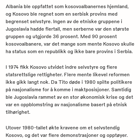
Albania ble oppfattet som kosovoalbanernes hjemland,
og Kosovo ble regnet som en serbisk provins med
begrenset selvstyre. Ingen av de etniske gruppene i
Jugoslavia hadde flertall, men serberne var den største
gruppen og utgjorde 36 prosent. Med 90 prosent
kosovoalbanere, var det mange som mente Kosovo skulle
ha status som en republikk og ikke bare provins i Serbia.
I 1974 fikk Kosovo utvidet indre selvstyre og flere
statsrettslige rettigheter. Flere mente likevel reformen
ikke gikk langt nok. Da Tito døde i 1980 spilte politikere
på nasjonalisme for å komme i maktposisjoner. Samtidig
ble Jugoslavia rammet av en stor økonomisk krise og det
var en oppblomstring av nasjonalisme basert på etnisk
tilhørighet.
Utover 1980-tallet økte kravene om et selvstendig
Kosovo, og det var flere demonstrasjoner og opptøyer.