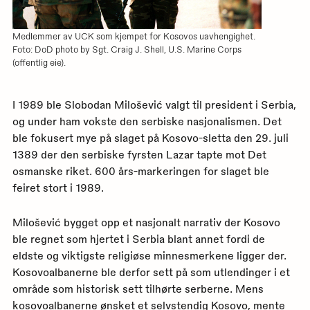
Medlemmer av UCK som kjempet for Kosovos uavhengighet.
Foto: DoD photo by Sgt. Craig J. Shell, U.S. Marine Corps
(offentlig eie).
I 1989 ble Slobodan Milošević valgt til president i Serbia,
og under ham vokste den serbiske nasjonalismen. Det
ble fokusert mye på slaget på Kosovo-sletta den 29. juli
1389 der den serbiske fyrsten Lazar tapte mot Det
osmanske riket. 600 års-markeringen for slaget ble
feiret stort i 1989.
Milošević bygget opp et nasjonalt narrativ der Kosovo
ble regnet som hjertet i Serbia blant annet fordi de
eldste og viktigste religiøse minnesmerkene ligger der.
Kosovoalbanerne ble derfor sett på som utlendinger i et
område som historisk sett tilhørte serberne. Mens
kosovoalbanerne ønsket et selvstendig Kosovo, mente