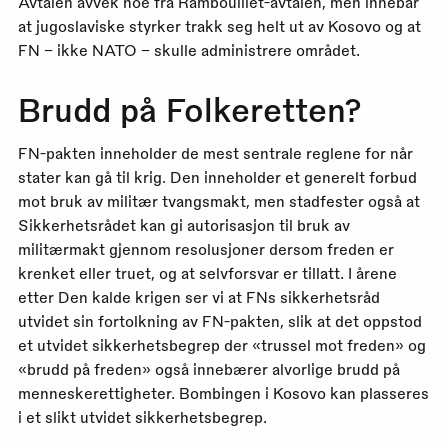
Avtalen avvek noe fra Rambouillet-avtalen, men innebar
at jugoslaviske styrker trakk seg helt ut av Kosovo og at
FN – ikke NATO – skulle administrere området.
Brudd på Folkeretten?
FN-pakten inneholder de mest sentrale reglene for når
stater kan gå til krig. Den inneholder et generelt forbud
mot bruk av militær tvangsmakt, men stadfester også at
Sikkerhetsrådet kan gi autorisasjon til bruk av
militærmakt gjennom resolusjoner dersom freden er
krenket eller truet, og at selvforsvar er tillatt. I årene
etter Den kalde krigen ser vi at FNs sikkerhetsråd
utvidet sin fortolkning av FN-pakten, slik at det oppstod
et utvidet sikkerhetsbegrep der «trussel mot freden» og
«brudd på freden» også innebærer alvorlige brudd på
menneskerettigheter. Bombingen i Kosovo kan plasseres
i et slikt utvidet sikkerhetsbegrep.