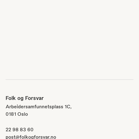
Folk og Forsvar
Arbeidersamfunnetsplass 1C,
0181 Oslo
22 98 83 60
post@folkogforsvar.no