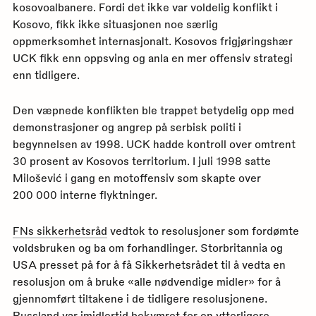
kosovoalbanere. Fordi det ikke var voldelig konflikt i
Kosovo, fikk ikke situasjonen noe særlig
oppmerksomhet internasjonalt. Kosovos frigjøringshær
UCK fikk enn oppsving og anla en mer offensiv strategi
enn tidligere.
Den væpnede konflikten ble trappet betydelig opp med
demonstrasjoner og angrep på serbisk politi i
begynnelsen av 1998. UCK hadde kontroll over omtrent
30 prosent av Kosovos territorium. I juli 1998 satte
Milošević i gang en motoffensiv som skapte over
200 000 interne flyktninger.
FNs sikkerhetsråd
vedtok to resolusjoner som fordømte
voldsbruken og ba om forhandlinger. Storbritannia og
USA presset på for å få Sikkerhetsrådet til å vedta en
resolusjon om å bruke «alle nødvendige midler» for å
gjennomført tiltakene i de tidligere resolusjonene.
Russland var imidlertid bekymret for en ytterligere