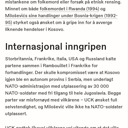
mistankene om folkemord eller forsøk på etnisk rensing.
Minnet om både
folkemordet i Rwanda (1994)
og
Miloševićs sine handlinger under Bosnia-krigen (1992-
95)
styrket også ønsket om å gripe inn for å avverge
liknende hendelser i Kosovo.
Internasjonal inngripen
Storbritannia, Frankrike, Italia, USA og Russland kalte
partene sammen i Rambouillet i Frankrike for
forhandlinger. Der skulle kompromisset være at Kosovo
igjen ble en autonom provins i Serbia, men underlagt
NATO-administrasjon med utplassering av 30 000
NATO-soldater med fri tilgang til hele Jugoslavia. Begge
parter var misfornøyd med vilkårene – UCK ønsket full
selvstendighet, og Milošević ville ikke ha NATO-soldater
utplassert.
UCK godtok likevel vilkårene vel vitende om at det ville