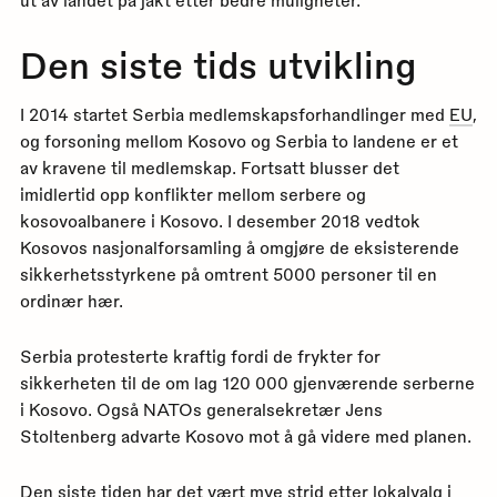
ut av landet på jakt etter bedre muligheter.
Den siste tids utvikling
I 2014 startet Serbia medlemskapsforhandlinger med
EU
,
og forsoning mellom Kosovo og Serbia to landene er et
av kravene til medlemskap. Fortsatt blusser det
imidlertid opp konflikter mellom serbere og
kosovoalbanere i Kosovo. I desember 2018 vedtok
Kosovos nasjonalforsamling å omgjøre de eksisterende
sikkerhetsstyrkene på omtrent 5000 personer til en
ordinær hær.
Serbia protesterte kraftig fordi de frykter for
sikkerheten til de om lag 120 000 gjenværende serberne
i Kosovo. Også NATOs generalsekretær Jens
Stoltenberg advarte Kosovo mot å gå videre med planen.
Den siste tiden har det vært
mye strid etter lokalvalg i