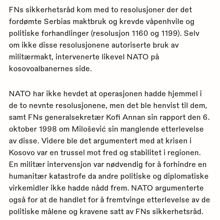
FNs sikkerhetsråd kom med to resolusjoner der det
fordømte Serbias maktbruk og krevde våpenhvile og
politiske forhandlinger (resolusjon 1160 og 1199). Selv
om ikke disse resolusjonene autoriserte bruk av
militærmakt, intervenerte likevel NATO på
kosovoalbanernes side.
NATO har ikke hevdet at operasjonen hadde hjemmel i
de to nevnte resolusjonene, men det ble henvist til dem,
samt FNs generalsekretær Kofi Annan sin rapport den 6.
oktober 1998 om Milošević sin manglende etterlevelse
av disse. Videre ble det argumentert med at krisen i
Kosovo var en trussel mot fred og stabilitet i regionen.
En militær intervensjon var nødvendig for å forhindre en
humanitær katastrofe da andre politiske og diplomatiske
virkemidler ikke hadde nådd frem. NATO argumenterte
også for at de handlet for å fremtvinge etterlevelse av de
politiske målene og kravene satt av FNs sikkerhetsråd.