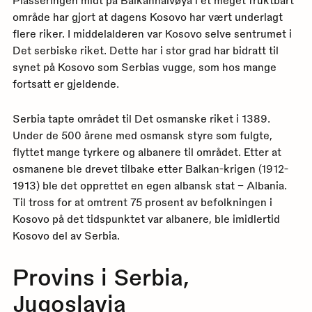
Plasseringen midt på Balkanhalvøya i et meget fruktbart
område har gjort at dagens Kosovo har vært underlagt
flere riker. I middelalderen var Kosovo selve sentrumet i
Det serbiske riket. Dette har i stor grad har bidratt til
synet på Kosovo som Serbias vugge, som hos mange
fortsatt er gjeldende.
Serbia tapte området til Det osmanske riket i 1389.
Under de 500 årene med osmansk styre som fulgte,
flyttet mange tyrkere og albanere til området. Etter at
osmanene ble drevet tilbake etter Balkan-krigen (1912-
1913) ble det opprettet en egen albansk stat – Albania.
Til tross for at omtrent 75 prosent av befolkningen i
Kosovo på det tidspunktet var albanere, ble imidlertid
Kosovo del av Serbia.
Provins i Serbia,
Jugoslavia