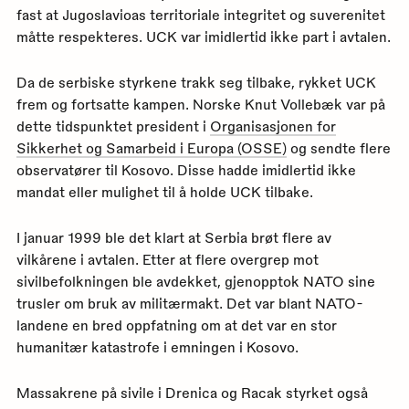
fast at Jugoslavioas territoriale integritet og suverenitet
måtte respekteres. UCK var imidlertid ikke part i avtalen.
Da de serbiske styrkene trakk seg tilbake, rykket UCK
frem og fortsatte kampen. Norske Knut Vollebæk var på
dette tidspunktet president i
Organisasjonen for
Sikkerhet og Samarbeid i Europa (OSSE)
og sendte flere
observatører til Kosovo. Disse hadde imidlertid ikke
mandat eller mulighet til å holde UCK tilbake.
I januar 1999 ble det klart at Serbia brøt flere av
vilkårene i avtalen. Etter at flere overgrep mot
sivilbefolkningen ble avdekket, gjenopptok NATO sine
trusler om bruk av militærmakt. Det var blant NATO-
landene en bred oppfatning om at det var en stor
humanitær katastrofe i emningen i Kosovo.
Massakrene på sivile i Drenica og Racak styrket også