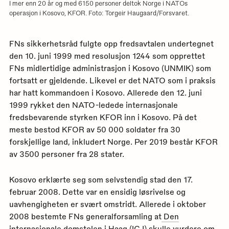
I mer enn 20 år og med 6150 personer deltok Norge i NATOs
operasjon i Kosovo, KFOR. Foto: Torgeir Haugaard/Forsvaret.
FNs sikkerhetsråd fulgte opp fredsavtalen undertegnet
den 10. juni 1999 med resolusjon 1244 som opprettet
FNs midlertidige administrasjon i Kosovo (UNMIK) som
fortsatt er gjeldende. Likevel er det NATO som i praksis
har hatt kommandoen i Kosovo. Allerede den 12. juni
1999 rykket den NATO-ledede internasjonale
fredsbevarende styrken KFOR inn i Kosovo. På det
meste bestod KFOR av 50 000 soldater fra 30
forskjellige land, inkludert Norge. Per 2019 består KFOR
av 3500 personer fra 28 stater.
Kosovo erklærte seg som selvstendig stad den 17.
februar 2008. Dette var en ensidig løsrivelse og
uavhengigheten er svært omstridt. Allerede i oktober
2008 bestemte FNs generalforsamling at
Den
internasjonale domstolen i Haag (ICJ)
skulle vurdere om