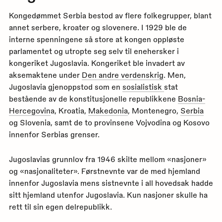
Kongedømmet Serbia bestod av flere folkegrupper, blant
annet serbere, kroater og slovenere. I 1929 ble de
interne spenningene så store at kongen oppløste
parlamentet og utropte seg selv til enehersker i
kongeriket Jugoslavia. Kongeriket ble invadert av
aksemaktene under
Den andre verdenskrig
. Men,
Jugoslavia gjenoppstod som en
sosialistisk
stat
bestående av de konstitusjonelle republikkene
Bosnia-
Hercegovin
a, Kroatia,
Makedonia
, Montenegro,
Serbia
og Slovenia, samt de to provinsene Vojvodina og Kosovo
innenfor Serbias grenser.
Jugoslavias grunnlov fra 1946 skilte mellom «nasjoner»
og «nasjonaliteter». Førstnevnte var de med hjemland
innenfor Jugoslavia mens sistnevnte i all hovedsak hadde
sitt hjemland utenfor Jugoslavia. Kun nasjoner skulle ha
rett til sin egen delrepublikk.