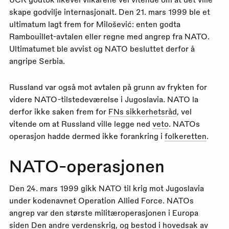
skape godvilje internasjonalt. Den 21. mars 1999 ble et
ultimatum lagt frem for Milošević: enten godta
Rambouillet-avtalen eller regne med angrep fra NATO.
Ultimatumet ble avvist og NATO besluttet derfor å
angripe Serbia.
Russland var også mot avtalen på grunn av frykten for
videre NATO-tilstedeværelse i Jugoslavia. NATO la
derfor ikke saken frem for
FNs sikkerhetsråd
, vel
vitende om at Russland ville legge ned
veto
. NATOs
operasjon hadde dermed ikke forankring i
folkeretten
.
NATO-operasjonen
Den 24. mars 1999 gikk NATO til krig mot Jugoslavia
under kodenavnet Operation Allied Force. NATOs
angrep var den største militæroperasjonen i Europa
siden
Den andre verdenskrig
, og bestod i hovedsak av