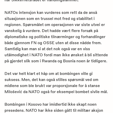
NATOs intensjon kan vurderes som rett da de anså
situasjonen som en trussel mot fred og stabilitet i
regionen. Spørsmålet om operasjonen var siste utvei er
vanskelig å vurdere. Det hadde vært flere forsøk på
diplomatiske og politiske tilnærminger og forhandlinger
både gjennom FN og OSSE uten at disse nådde frem.
Samtidig kan man si at det nok også var en viss
utålmodighet i NATO fordi man ikke ønsket å bli sittende
på gjerdet slik som i Rwanda og Bosnia noen år tidligere.
Det var helt klart et håp om at bombingen ville gi
suksess. Men, det kan også stilles spørsmål ved om
midlene som ble brukt var proporsjonale for å stanse
Milošević da NATO også for eksempel bombet sivile mål.
Bombingen i Kosovo har imidlertid ikke skapt noen
presedens. NATO har ikke siden gått til militær aksjon