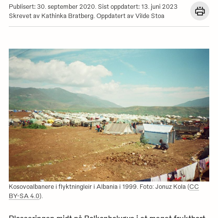
Publisert: 30. september 2020. Sist oppdatert: 13. juni 2023
Åpn
Skrevet av Kathinka Bratberg. Oppdatert av Vilde Stoa
en
dial
med
utskr
for
denn
siden
Kosovoalbanere i flyktningleir i Albania i 1999. Foto: Jonuz Kola (
CC
BY-SA 4.0
).