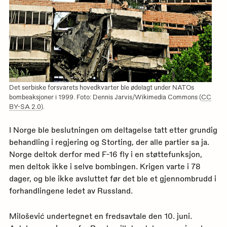
Det serbiske forsvarets hovedkvarter ble ødelagt under NATOs
bombeaksjoner i 1999. Foto: Dennis Jarvis/Wikimedia Commons (
CC
BY-SA 2.0
).
I Norge ble beslutningen om deltagelse tatt etter grundig
behandling i regjering og Storting, der alle partier sa ja.
Norge deltok derfor med F-16 fly i en støttefunksjon,
men deltok ikke i selve bombingen. Krigen varte i 78
dager, og ble ikke avsluttet før det ble et gjennombrudd i
forhandlingene ledet av Russland.
Milošević undertegnet en fredsavtale den 10. juni.