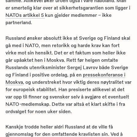
samme. Allikevel øker uroen også i våre naboland. Man
er smertelig klar over at sikkerhetsgarantien som ligger i
NATOs artikkel 5
kun gjelder medlemmer – ikke
partnerland.
Russland ønsker absolutt ikke at Sverige og Finland skal
gå med i NATO, men retorikk og harde krav kan fort
virke mot sin hensikt. Det er et faktum som heller ikke
går upåaktet hen i Moskva. Rett før helgen omtalte
Russlands utenriksminister Sergej Lavrov både Sverige
og Finland i positive ordelag, på en
pressekonferanse i
Moskva
, og understreket hvor viktig deres nøytralitet var
for europeisk stabilitet. Han presiserte allikevel at det
var opp til finner og svensker selv å avgjøre et eventuelt
NATO-medlemskap. Dette var altså et klart skifte i fra
ordvalget for noen uker siden.
Kanskje trodde heller aldri Russland at de ville få
gjennomslag for den omfattende kravlisten sin. Ved å