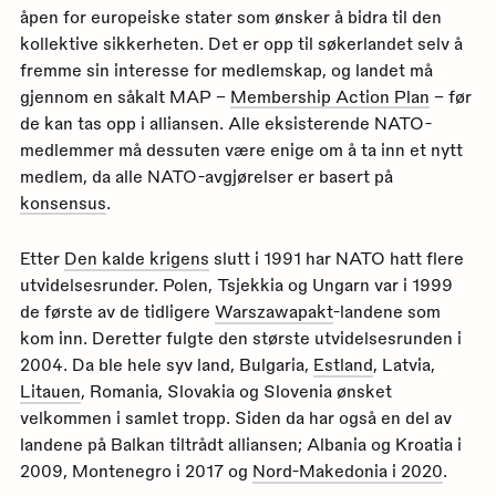
åpen for europeiske stater som ønsker å bidra til den
kollektive sikkerheten. Det er opp til søkerlandet selv å
fremme sin interesse for medlemskap, og landet må
gjennom en såkalt MAP –
Membership Action Plan
– før
de kan tas opp i alliansen. Alle eksisterende NATO-
medlemmer må dessuten være enige om å ta inn et nytt
medlem, da alle NATO-avgjørelser er basert på
konsensus
.
Etter
Den kalde krigens
slutt i 1991 har NATO hatt flere
utvidelsesrunder. Polen, Tsjekkia og Ungarn var i 1999
de første av de tidligere
Warszawapakt
-landene som
kom inn. Deretter fulgte den største utvidelsesrunden i
2004. Da ble hele syv land, Bulgaria,
Estland
, Latvia,
Litauen
, Romania, Slovakia og Slovenia ønsket
velkommen i samlet tropp. Siden da har også en del av
landene på Balkan tiltrådt alliansen; Albania og Kroatia i
2009, Montenegro i 2017 og
Nord-Makedonia i 2020
.