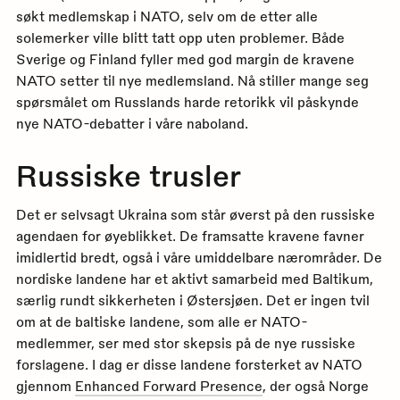
søkt medlemskap i NATO, selv om de etter alle
solemerker ville blitt tatt opp uten problemer. Både
Sverige og Finland fyller med god margin de kravene
NATO setter til nye medlemsland. Nå stiller mange seg
spørsmålet om Russlands harde retorikk vil påskynde
nye NATO-debatter i våre naboland.
Russiske trusler
Det er selvsagt Ukraina som står øverst på den russiske
agendaen for øyeblikket. De framsatte kravene favner
imidlertid bredt, også i våre umiddelbare nærområder. De
nordiske landene har et aktivt samarbeid med Baltikum,
særlig rundt sikkerheten i Østersjøen. Det er ingen tvil
om at de baltiske landene, som alle er NATO-
medlemmer, ser med stor skepsis på de nye russiske
forslagene. I dag er disse landene forsterket av NATO
gjennom
Enhanced Forward Presence
, der også Norge