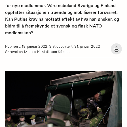
for nye medlemmer. Våre naboland Sverige og Finland
oppfatter situasjonen truende og mobiliserer forsvaret.
Kan Putins krav ha motsatt effekt av hva han ønsker, og
bidra til å fremskynde et svensk og finsk NATO-
medlemskap?
Publisert: 19. januar 2022. Sist oppdatert: 31. januar 2022
Åpn
Skrevet av Monica K. Mattsson Kämpe
en
dial
med
utskr
for
denn
siden