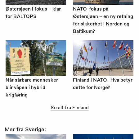
Østersjøen i fokus – klar
NATO-fokus på
for BALTOPS
Østersjøen – en ny retning
for sikkerhet i Norden og
Baltikum?
Når sårbare mennesker
Finland i NATO- Hva betyr
blir våpen i hybrid
dette for Norge?
krigføring
Se alt fra Finland
Mer fra Sverige: