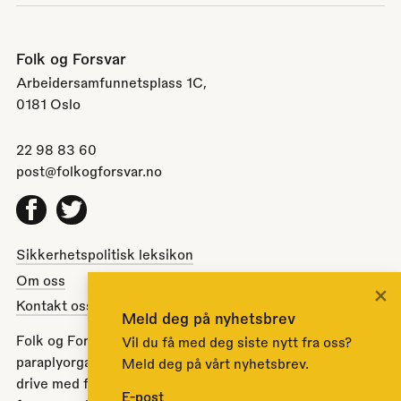
Folk og Forsvar
Arbeidersamfunnetsplass 1C,
0181 Oslo
22 98 83 60
post@folkogforsvar.no
Facebook
Twitter
Sikkerhetspolitisk leksikon
Om oss
×
Kontakt oss
Meld deg på nyhetsbrev
Folk og Forsvar er en partipolitisk nøytral
Vil du få med deg siste nytt fra oss?
paraplyorganisasjon opprettet av Stortinget i 1951 for å
Meld deg på vårt nyhetsbrev.
drive med folkeopplysning om norsk sikkerhets- og
E-post