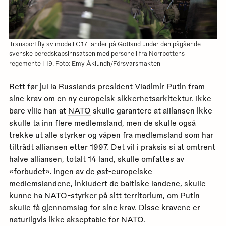
Transportfly av modell C17 lander på Gotland under den pågående
svenske beredskapsinnsatsen med personell fra Norrbottens
regemente I 19. Foto: Emy Åklundh/Försvarsmakten
Rett før jul la Russlands president Vladimir Putin fram
sine krav om en ny europeisk sikkerhetsarkitektur. Ikke
bare ville han at
NATO
skulle garantere at alliansen ikke
skulle ta inn flere medlemsland, men de skulle også
trekke ut alle styrker og våpen fra medlemsland som har
tiltrådt alliansen etter 1997. Det vil i praksis si at omtrent
halve alliansen, totalt 14 land, skulle omfattes av
«forbudet». Ingen av de øst-europeiske
medlemslandene, inkludert de baltiske landene, skulle
kunne ha NATO-styrker på sitt territorium, om Putin
skulle få gjennomslag for sine krav. Disse kravene er
naturligvis ikke akseptable for NATO.