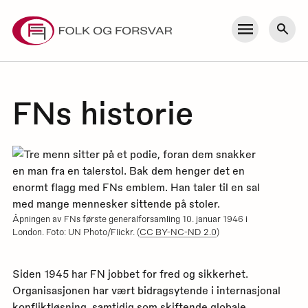
Skip
to
Meny
Søk
content
FNs historie
Åpningen av FNs første generalforsamling 10. januar 1946 i
London. Foto: UN Photo/Flickr. (
CC BY-NC-ND 2.0
)
Siden 1945 har FN jobbet for fred og sikkerhet.
Organisasjonen har vært bidragsytende i internasjonal
konfliktløsning, samtidig som skiftende globale