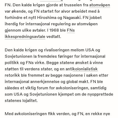
FN. Den kalde krigen gjorde at trusselen fra
atomvåpen
var økende, og FN startet for alvor arbeidet med å
forhindre et nytt Hiroshima og Nagasaki. FN jobbet
iherdig for internasjonal regulering av atomvåpen
gjennom ulike avtaler. I 1968 ble
FNs
ikkespredningsavtale
vedtatt.
Den kalde krigen og rivaliseringen mellom USA og
Sovjetunionen la fremdeles føringer for internasjonal
politikk og FNs virke. Begge statene ønsket å vinne
støtten til verdens stater, og en anti
kolonialistisk
retorikk ble fremmet av begge nasjonene i søken etter
internasjonal annerkjennelse og global makt. FN ble
således et viktig forum for avkoloniseringen, samtidig
som USA og Sovjetunionen kjempet om de nyopprettede
statenes lojalitet.
Med avkoloniseringen fikk verden, og FN, en rekke nye