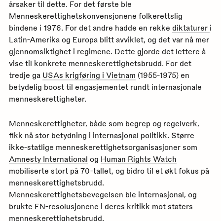
årsaker til dette. For det første ble
Menneskerettighetskonvensjonene folkerettslig
bindene i 1976. For det andre hadde en rekke
diktaturer
i
Latin-Amerika og Europa blitt avviklet, og det var nå mer
gjennomsiktighet i regimene. Dette gjorde det lettere å
vise til konkrete menneskerettighetsbrudd. For det
tredje ga
USAs krigføring i Vietnam
(1955-1975) en
betydelig boost til engasjementet rundt internasjonale
menneskerettigheter.
Menneskerettigheter, både som begrep og regelverk,
fikk nå stor betydning i internasjonal politikk. Større
ikke-statlige menneskerettighetsorganisasjoner som
Amnesty International
og
Human Rights Watch
mobiliserte stort på 70-tallet, og bidro til et økt fokus på
menneskerettighetsbrudd.
Menneskerettighetsbevegelsen ble internasjonal, og
brukte FN-resolusjonene i deres kritikk mot staters
menneskerettighetsbrudd.