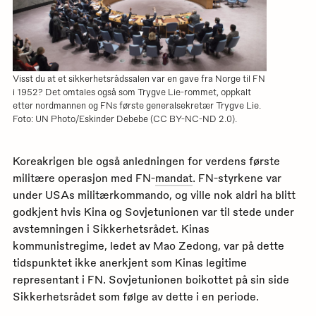
Visst du at et sikkerhetsrådssalen var en gave fra Norge til FN
i 1952? Det omtales også som Trygve Lie-rommet, oppkalt
etter nordmannen og FNs første generalsekretær Trygve Lie.
Foto: UN Photo/Eskinder Debebe (CC BY-NC-ND 2.0).
Koreakrigen ble også anledningen for verdens første
militære operasjon med FN-
mandat
. FN-styrkene var
under USAs militærkommando, og ville nok aldri ha blitt
godkjent hvis Kina og Sovjetunionen var til stede under
avstemningen i Sikkerhetsrådet. Kinas
kommunistregime, ledet av Mao Zedong, var på dette
tidspunktet ikke anerkjent som Kinas legitime
representant i FN. Sovjetunionen boikottet på sin side
Sikkerhetsrådet som følge av dette i en periode.