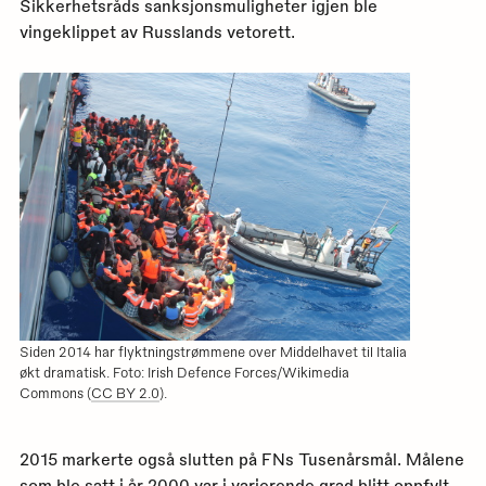
Sikkerhetsråds sanksjonsmuligheter igjen ble
vingeklippet av Russlands vetorett.
Siden 2014 har flyktningstrømmene over Middelhavet til Italia
økt dramatisk. Foto: Irish Defence Forces/Wikimedia
Commons (
CC BY 2.0
).
2015 markerte også slutten på FNs Tusenårsmål. Målene
som ble satt i år 2000 var i varierende grad blitt oppfylt,