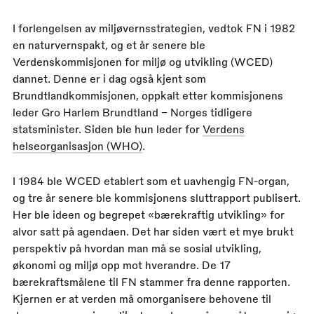
I forlengelsen av miljøvernsstrategien, vedtok FN i 1982
en naturvernspakt, og et år senere ble
Verdenskommisjonen for miljø og utvikling (WCED)
dannet. Denne er i dag også kjent som
Brundtlandkommisjonen, oppkalt etter kommisjonens
leder Gro Harlem Brundtland – Norges tidligere
statsminister. Siden ble hun leder for
Verdens
helseorganisasjon (WHO)
.
I 1984 ble WCED etablert som et uavhengig FN-organ,
og tre år senere ble kommisjonens sluttrapport publisert.
Her ble ideen og begrepet «bærekraftig utvikling» for
alvor satt på agendaen. Det har siden vært et mye brukt
perspektiv på hvordan man må se sosial utvikling,
økonomi og miljø opp mot hverandre. De 17
bærekraftsmålene til FN stammer fra denne rapporten.
Kjernen er at verden må omorganisere behovene til