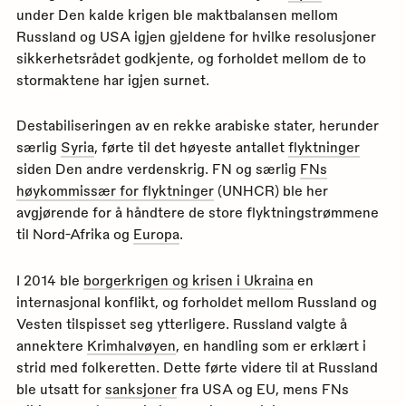
under Den kalde krigen ble maktbalansen mellom
Russland og USA igjen gjeldene for hvilke resolusjoner
sikkerhetsrådet godkjente, og forholdet mellom de to
stormaktene har igjen surnet.
Destabiliseringen av en rekke arabiske stater, herunder
særlig
Syria
, førte til det høyeste antallet
flyktninger
siden Den andre verdenskrig. FN og særlig
FNs
høykommissær for flyktninger
(UNHCR) ble her
avgjørende for å håndtere de store flyktningstrømmene
til Nord-Afrika og
Europa
.
I 2014 ble
borgerkrigen og krisen i Ukraina
en
internasjonal konflikt, og forholdet mellom Russland og
Vesten tilspisset seg ytterligere. Russland valgte å
annektere
Krimhalvøyen
, en handling som er erklært i
strid med folkeretten. Dette førte videre til at Russland
ble utsatt for
sanksjoner
fra USA og EU, mens FNs