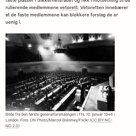
faste plasser i Sikkerhetsrådet og fikk i motsetning til de
rullerende medlemmene
vetorett
. Vetoretten innebærer
at de faste medlemmene kan blokkere forslag de er
uenig i.
Bilde fra den første generalforsmalingen i FN, 10. januar 1946 i
London. Foto: UN Photo/Marcel Bolomey/Flickr (
CC BY-NC-
ND 2.0
)