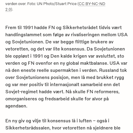
verden over. Foto: UN Photo/Stuart Price (
CC BY-NC-ND
2.0
).
Frem til 1991 hadde FN og Sikkerhetsrådet tidvis vært
handlingslammet som følge av rivaliseringen mellom USA
og Sovjetunionen. De var begge flittige brukere av
vetoretten, og det var lite konsensus. Da Sovjetunionen
ble oppløst i 1991 og Den kalde krigen var avsluttet, sto
verden og FN ovenfor en ny global maktbalanse. USA var
nå den eneste reelle supermakten i verden. Russland tok
over Sovjetunionens posisjon, men lå med brukket rygg
og var mer positiv til internasjonalt samarbeid enn det
Sovjet-regimet hadde vært. Nå skulle FN reformeres,
omorganiseres og fredsarbeid skulle for alvor på
agendaen.
En ny giv og vilje til konsensus lå i luften – også i
Sikkerhetsrådssalen, hvor vetoretten nå sjeldnere ble