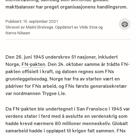
maktbalanser har preget organisasjonens handlingsrom.
Publisert: 15. september 2021
Åpn
Skrevet av Malini Breivega. Oppdatert av Vilde Stoa og
en
Narve Nilssen
dial
med
utskr
for
denn
siden
Den 26. juni 1945 underskrev 51 nasjoner, inkludert
Norge,
FN-pakten
. Den 24. oktober samme år trådte FN-
pakten offisielt i kraft, og datoen regnes som FNs
grunnleggelsesdag. Norge har fra av starten vært en
pådriver for FNs arbeid, og FNs første generalsekretær
var nordmannen Trygve Lie.
Da FN-pakten ble undertegnet i San Fransisco i 1945 var
verdens stater i ferd med å avslutte en verdenskrig som
hadde krevd nærmere 80 millioner menneskeliv. Globalt
samarbeid hadde i oppløpet til krigen falt sammen. FNs