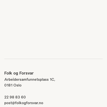
Folk og Forsvar
Arbeidersamfunnetsplass 1C,
0181 Oslo
22 98 83 60
post@folkogforsvar.no