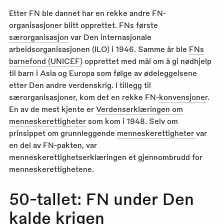
Etter FN ble dannet har en rekke andre FN-
organisasjoner blitt opprettet. FNs første
særorganisasjon
var Den internasjonale
arbeidsorganisasjonen (ILO) i 1946. Samme år ble
FNs
barnefond (UNICEF)
opprettet med mål om å gi nødhjelp
til barn i Asia og Europa som følge av ødeleggelsene
etter Den andre verdenskrig. I tillegg til
særorganisasjoner, kom det en rekke FN-
konvensjoner
.
En av de mest kjente er
Verdenserklæringen om
menneskerettigheter
som kom i 1948. Selv om
prinsippet om grunnleggende
menneskerettigheter
var
en del av FN-pakten, var
menneskerettighetserklæringen et gjennombrudd for
menneskerettighetene.
50-tallet: FN under Den
kalde krigen